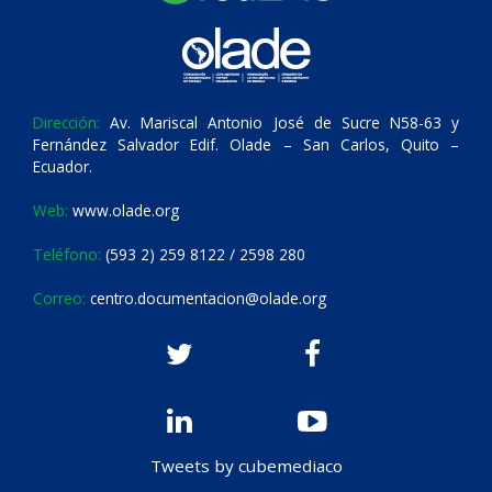
Dirección:
Av. Mariscal Antonio José de Sucre N58-63 y
Fernández Salvador Edif. Olade – San Carlos, Quito –
Ecuador.
Web:
www.olade.org
Teléfono:
(593 2) 259 8122 / 2598 280
Correo:
centro.documentacion@olade.org
Tweets by cubemediaco