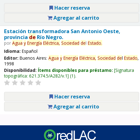
Hacer reserva
Agregar al carrito
Estación transformadora San Antonio Oeste,
provincia
de
Río Negro.
por
Agua
y
Energía
Eléctrica,
Sociedad
de
l
Estado
.
Idioma:
Español
Editor:
Buenos Aires:
Agua
y
Energía
Eléctrica,
Sociedad
de
l
Estado
,
1998
Disponibilidad:
Ítems disponibles para préstamo:
Signatura
topográfica:
621.374.5/A282/v.1
(1).
Hacer reserva
Agregar al carrito