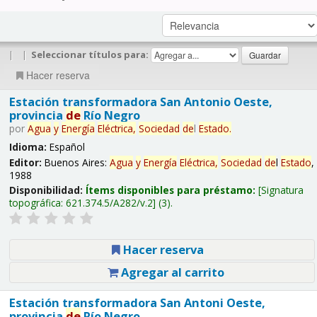
|
|
Seleccionar títulos para:
Hacer reserva
Estación transformadora San Antonio Oeste,
provincia
de
Río Negro
por
Agua
y
Energía
Eléctrica,
Sociedad
de
l
Estado
.
Idioma:
Español
Editor:
Buenos Aires:
Agua
y
Energía
Eléctrica,
Sociedad
de
l
Estado
,
1988
Disponibilidad:
Ítems disponibles para préstamo:
Signatura
topográfica:
621.374.5/A282/v.2
(3).
Hacer reserva
Agregar al carrito
Estación transformadora San Antoni Oeste,
provincia
de
Río Negro