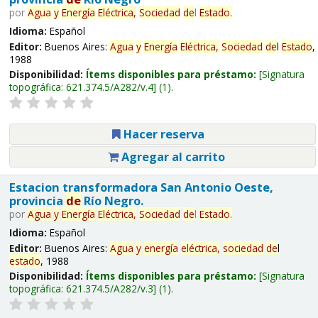
por
Agua
y
Energía
Eléctrica,
Sociedad
de
l
Estado
.
Idioma:
Español
Editor:
Buenos Aires:
Agua
y
Energía
Eléctrica,
Sociedad
de
l
Estado
,
1988
Disponibilidad:
Ítems disponibles para préstamo:
Signatura
topográfica:
621.374.5/A282/v.4
(1).
Hacer reserva
Agregar al carrito
Estacion transformadora San Antonio Oeste,
provincia
de
Río Negro.
por
Agua
y
Energía
Eléctrica,
Sociedad
de
l
Estado
.
Idioma:
Español
Editor:
Buenos Aires:
Agua
y
energía
eléctrica,
sociedad
de
l
estado
, 1988
Disponibilidad:
Ítems disponibles para préstamo:
Signatura
topográfica:
621.374.5/A282/v.3
(1).