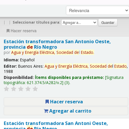
|
|
Seleccionar títulos para:
Hacer reserva
Estación transformadora San Antonio Oeste,
provincia
de
Río Negro
por
Agua
y
Energía
Eléctrica,
Sociedad
de
l
Estado
.
Idioma:
Español
Editor:
Buenos Aires:
Agua
y
Energía
Eléctrica,
Sociedad
de
l
Estado
,
1988
Disponibilidad:
Ítems disponibles para préstamo:
Signatura
topográfica:
621.374.5/A282/v.2
(3).
Hacer reserva
Agregar al carrito
Estación transformadora San Antoni Oeste,
provincia
de
Río Negro