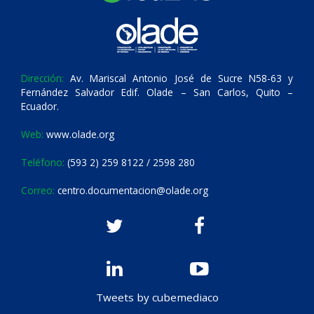
Dirección:
Av. Mariscal Antonio José de Sucre N58-63 y
Fernández Salvador Edif. Olade – San Carlos, Quito –
Ecuador.
Web:
www.olade.org
Teléfono:
(593 2) 259 8122 / 2598 280
Correo:
centro.documentacion@olade.org
Tweets by cubemediaco