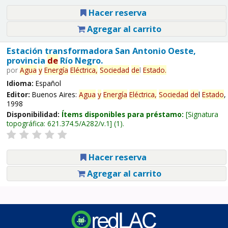
Hacer reserva
Agregar al carrito
Estación transformadora San Antonio Oeste,
provincia
de
Río Negro.
por
Agua
y
Energía
Eléctrica,
Sociedad
de
l
Estado
.
Idioma:
Español
Editor:
Buenos Aires:
Agua
y
Energía
Eléctrica,
Sociedad
de
l
Estado
,
1998
Disponibilidad:
Ítems disponibles para préstamo:
Signatura
topográfica:
621.374.5/A282/v.1
(1).
Hacer reserva
Agregar al carrito