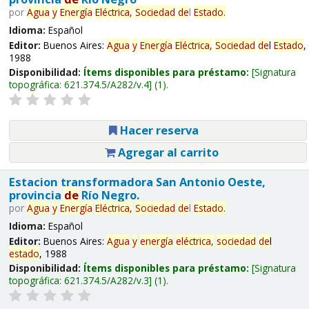
por
Agua
y
Energía
Eléctrica,
Sociedad
de
l
Estado
.
Idioma:
Español
Editor:
Buenos Aires:
Agua
y
Energía
Eléctrica,
Sociedad
de
l
Estado
,
1988
Disponibilidad:
Ítems disponibles para préstamo:
Signatura
topográfica:
621.374.5/A282/v.4
(1).
Hacer reserva
Agregar al carrito
Estacion transformadora San Antonio Oeste,
provincia
de
Río Negro.
por
Agua
y
Energía
Eléctrica,
Sociedad
de
l
Estado
.
Idioma:
Español
Editor:
Buenos Aires:
Agua
y
energía
eléctrica,
sociedad
de
l
estado
, 1988
Disponibilidad:
Ítems disponibles para préstamo:
Signatura
topográfica:
621.374.5/A282/v.3
(1).