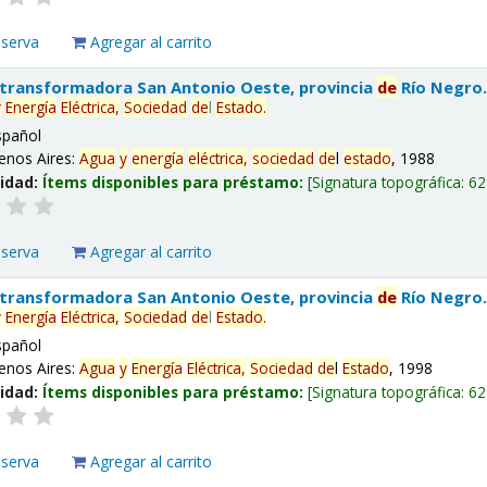
eserva
Agregar al carrito
 transformadora San Antonio Oeste, provincia
de
Río Negro
y
Energía
Eléctrica,
Sociedad
de
l
Estado
.
spañol
enos Aires:
Agua
y
energía
eléctrica,
sociedad
de
l
estado
, 1988
lidad:
Ítems disponibles para préstamo:
Signatura topográfica:
62
eserva
Agregar al carrito
 transformadora San Antonio Oeste, provincia
de
Río Negro
y
Energía
Eléctrica,
Sociedad
de
l
Estado
.
spañol
enos Aires:
Agua
y
Energía
Eléctrica,
Sociedad
de
l
Estado
, 1998
lidad:
Ítems disponibles para préstamo:
Signatura topográfica:
62
eserva
Agregar al carrito