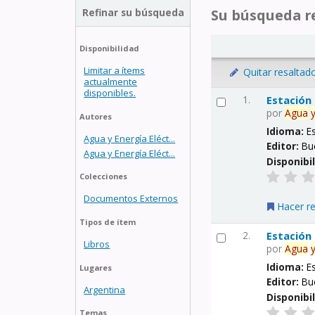
Refinar su búsqueda
Su búsqueda re
Disponibilidad
Limitar a ítems
Quitar resaltad
actualmente
disponibles.
1.
Estación
por
Agua
Autores
Idioma:
E
Agua y Energía Eléct...
Editor:
Bu
Agua y Energía Eléct...
Disponibi
Colecciones
Documentos Externos
Hacer r
Tipos de ítem
2.
Estación
Libros
por
Agua
Idioma:
E
Lugares
Editor:
Bu
Argentina
Disponibi
Temas