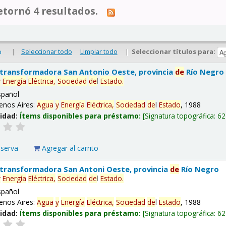
tornó 4 resultados.
|
Seleccionar todo
Limpiar todo
|
Seleccionar títulos para:
o
 transformadora San Antonio Oeste, provincia
de
Río Negro
y
Energía
Eléctrica,
Sociedad
de
l
Estado
.
spañol
enos Aires:
Agua
y
Energía
Eléctrica,
Sociedad
de
l
Estado
, 1988
lidad:
Ítems disponibles para préstamo:
Signatura topográfica:
62
eserva
Agregar al carrito
 transformadora San Antoni Oeste, provincia
de
Río Negro
y
Energía
Eléctrica,
Sociedad
de
l
Estado
.
spañol
enos Aires:
Agua
y
Energía
Eléctrica,
Sociedad
de
l
Estado
, 1988
lidad:
Ítems disponibles para préstamo:
Signatura topográfica:
62