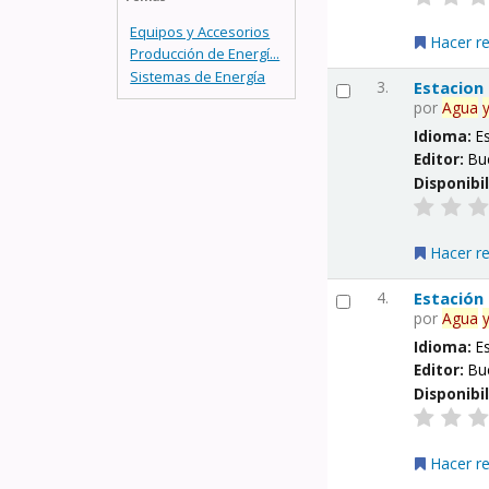
Equipos y Accesorios
Hacer r
Producción de Energí...
Sistemas de Energía
3.
Estacion
por
Agua
Idioma:
E
Editor:
Bu
Disponibi
Hacer r
4.
Estación
por
Agua
Idioma:
E
Editor:
Bu
Disponibi
Hacer r