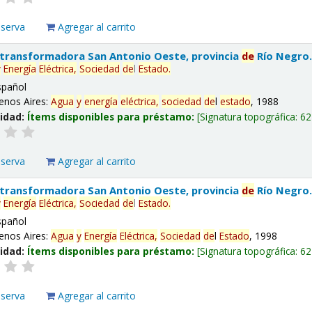
eserva
Agregar al carrito
 transformadora San Antonio Oeste, provincia
de
Río Negro
y
Energía
Eléctrica,
Sociedad
de
l
Estado
.
spañol
enos Aires:
Agua
y
energía
eléctrica,
sociedad
de
l
estado
, 1988
lidad:
Ítems disponibles para préstamo:
Signatura topográfica:
62
eserva
Agregar al carrito
 transformadora San Antonio Oeste, provincia
de
Río Negro
y
Energía
Eléctrica,
Sociedad
de
l
Estado
.
spañol
enos Aires:
Agua
y
Energía
Eléctrica,
Sociedad
de
l
Estado
, 1998
lidad:
Ítems disponibles para préstamo:
Signatura topográfica:
62
eserva
Agregar al carrito