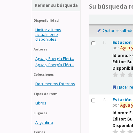
Refinar su búsqueda
Su búsqueda re
Disponibilidad
Limitar a ítems
Quitar resaltad
actualmente
disponibles.
1.
Estación
por
Agua
Autores
Idioma:
E
Agua y Energía Eléct...
Editor:
Bu
Agua y Energía Eléct...
Disponibi
Colecciones
Documentos Externos
Hacer r
Tipos de ítem
2.
Estación
Libros
por
Agua
Idioma:
E
Lugares
Editor:
Bu
Argentina
Disponibi
Temas