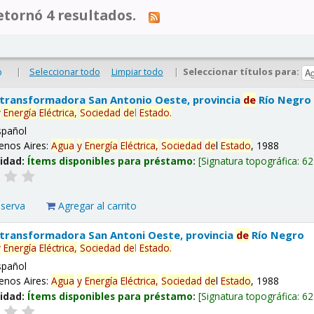
tornó 4 resultados.
|
Seleccionar todo
Limpiar todo
|
Seleccionar títulos para:
o
 transformadora San Antonio Oeste, provincia
de
Río Negro
y
Energía
Eléctrica,
Sociedad
de
l
Estado
.
spañol
enos Aires:
Agua
y
Energía
Eléctrica,
Sociedad
de
l
Estado
, 1988
lidad:
Ítems disponibles para préstamo:
Signatura topográfica:
62
eserva
Agregar al carrito
 transformadora San Antoni Oeste, provincia
de
Río Negro
y
Energía
Eléctrica,
Sociedad
de
l
Estado
.
spañol
enos Aires:
Agua
y
Energía
Eléctrica,
Sociedad
de
l
Estado
, 1988
lidad:
Ítems disponibles para préstamo:
Signatura topográfica:
62