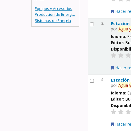
Equipos y Accesorios
Hacer r
Producción de Energí...
Sistemas de Energía
3.
Estacion
por
Agua
Idioma:
E
Editor:
Bu
Disponibi
Hacer r
4.
Estación
por
Agua
Idioma:
E
Editor:
Bu
Disponibi
Hacer r