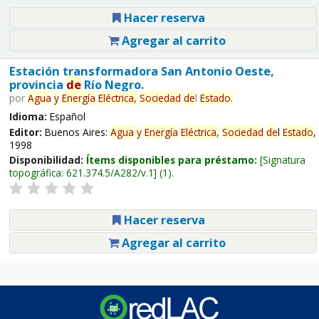
Hacer reserva
Agregar al carrito
Estación transformadora San Antonio Oeste,
provincia
de
Río Negro.
por
Agua
y
Energía
Eléctrica,
Sociedad
de
l
Estado
.
Idioma:
Español
Editor:
Buenos Aires:
Agua
y
Energía
Eléctrica,
Sociedad
de
l
Estado
,
1998
Disponibilidad:
Ítems disponibles para préstamo:
Signatura
topográfica:
621.374.5/A282/v.1
(1).
Hacer reserva
Agregar al carrito