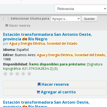
|
|
Seleccionar títulos para:
Hacer reserva
Estación transformadora San Antonio Oeste,
provincia
de
Río Negro
por
Agua
y
Energía
Eléctrica,
Sociedad
de
l
Estado
.
Idioma:
Español
Editor:
Buenos Aires:
Agua
y
Energía
Eléctrica,
Sociedad
de
l
Estado
,
1988
Disponibilidad:
Ítems disponibles para préstamo:
Signatura
topográfica:
621.374.5/A282/v.2
(3).
Hacer reserva
Agregar al carrito
Estación transformadora San Antoni Oeste,
provincia
de
Río Negro