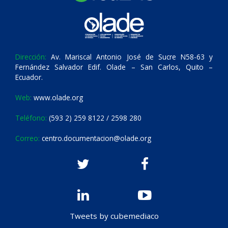
Dirección:
Av. Mariscal Antonio José de Sucre N58-63 y
Fernández Salvador Edif. Olade – San Carlos, Quito –
Ecuador.
Web:
www.olade.org
Teléfono:
(593 2) 259 8122 / 2598 280
Correo:
centro.documentacion@olade.org
Tweets by cubemediaco