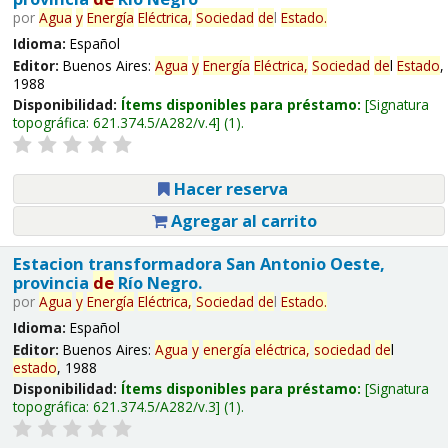
por
Agua
y
Energía
Eléctrica,
Sociedad
de
l
Estado
.
Idioma:
Español
Editor:
Buenos Aires:
Agua
y
Energía
Eléctrica,
Sociedad
de
l
Estado
,
1988
Disponibilidad:
Ítems disponibles para préstamo:
Signatura
topográfica:
621.374.5/A282/v.4
(1).
Hacer reserva
Agregar al carrito
Estacion transformadora San Antonio Oeste,
provincia
de
Río Negro.
por
Agua
y
Energía
Eléctrica,
Sociedad
de
l
Estado
.
Idioma:
Español
Editor:
Buenos Aires:
Agua
y
energía
eléctrica,
sociedad
de
l
estado
, 1988
Disponibilidad:
Ítems disponibles para préstamo:
Signatura
topográfica:
621.374.5/A282/v.3
(1).