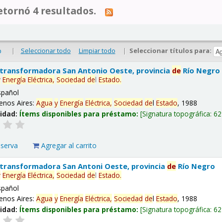
tornó 4 resultados.
|
Seleccionar todo
Limpiar todo
|
Seleccionar títulos para:
o
 transformadora San Antonio Oeste, provincia
de
Río Negro
y
Energía
Eléctrica,
Sociedad
de
l
Estado
.
spañol
enos Aires:
Agua
y
Energía
Eléctrica,
Sociedad
de
l
Estado
, 1988
lidad:
Ítems disponibles para préstamo:
Signatura topográfica:
62
eserva
Agregar al carrito
 transformadora San Antoni Oeste, provincia
de
Río Negro
y
Energía
Eléctrica,
Sociedad
de
l
Estado
.
spañol
enos Aires:
Agua
y
Energía
Eléctrica,
Sociedad
de
l
Estado
, 1988
lidad:
Ítems disponibles para préstamo:
Signatura topográfica:
62