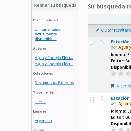
Refinar su búsqueda
Su búsqueda re
Disponibilidad
Limitar a ítems
Quitar resaltad
actualmente
disponibles.
1.
Estación
por
Agua
Autores
Idioma:
E
Agua y Energía Eléct...
Editor:
Bu
Agua y Energía Eléct...
Disponibi
Colecciones
Documentos Externos
Hacer r
Tipos de ítem
2.
Estación
Libros
por
Agua
Idioma:
E
Lugares
Editor:
Bu
Argentina
Disponibi
Temas