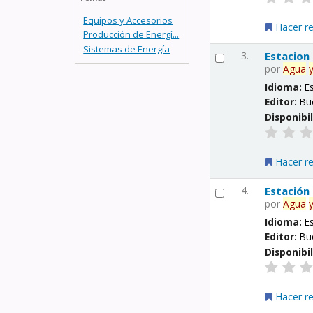
Equipos y Accesorios
Hacer r
Producción de Energí...
Sistemas de Energía
3.
Estacion
por
Agua
Idioma:
E
Editor:
Bu
Disponibi
Hacer r
4.
Estación
por
Agua
Idioma:
E
Editor:
Bu
Disponibi
Hacer r