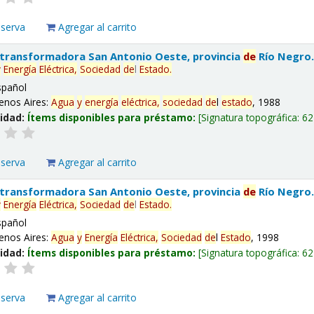
eserva
Agregar al carrito
 transformadora San Antonio Oeste, provincia
de
Río Negro
y
Energía
Eléctrica,
Sociedad
de
l
Estado
.
spañol
enos Aires:
Agua
y
energía
eléctrica,
sociedad
de
l
estado
, 1988
lidad:
Ítems disponibles para préstamo:
Signatura topográfica:
62
eserva
Agregar al carrito
 transformadora San Antonio Oeste, provincia
de
Río Negro
y
Energía
Eléctrica,
Sociedad
de
l
Estado
.
spañol
enos Aires:
Agua
y
Energía
Eléctrica,
Sociedad
de
l
Estado
, 1998
lidad:
Ítems disponibles para préstamo:
Signatura topográfica:
62
eserva
Agregar al carrito