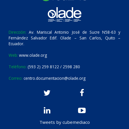
Dirección:
Av. Mariscal Antonio José de Sucre N58-63 y
Fernández Salvador Edif. Olade – San Carlos, Quito –
Ecuador.
Web:
www.olade.org
Teléfono:
(593 2) 259 8122 / 2598 280
Correo:
centro.documentacion@olade.org
Tweets by cubemediaco