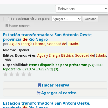
|
|
Seleccionar títulos para:
Hacer reserva
Estación transformadora San Antonio Oeste,
provincia
de
Río Negro
por
Agua
y
Energía
Eléctrica,
Sociedad
de
l
Estado
.
Idioma:
Español
Editor:
Buenos Aires:
Agua
y
Energía
Eléctrica,
Sociedad
de
l
Estado
,
1988
Disponibilidad:
Ítems disponibles para préstamo:
Signatura
topográfica:
621.374.5/A282/v.2
(3).
Hacer reserva
Agregar al carrito
Estación transformadora San Antoni Oeste,
provincia
de
Río Negro