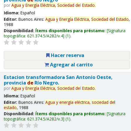
por
Agua
y
Energía
Eléctrica,
Sociedad
de
l
Estado
.
Idioma:
Español
Editor:
Buenos Aires:
Agua
y
Energía
Eléctrica,
Sociedad
de
l
Estado
,
1988
Disponibilidad:
Ítems disponibles para préstamo:
Signatura
topográfica:
621.374.5/A282/v.4
(1).
Hacer reserva
Agregar al carrito
Estacion transformadora San Antonio Oeste,
provincia
de
Río Negro.
por
Agua
y
Energía
Eléctrica,
Sociedad
de
l
Estado
.
Idioma:
Español
Editor:
Buenos Aires:
Agua
y
energía
eléctrica,
sociedad
de
l
estado
, 1988
Disponibilidad:
Ítems disponibles para préstamo:
Signatura
topográfica:
621.374.5/A282/v.3
(1).