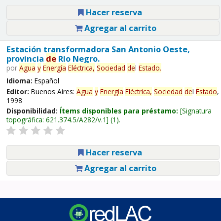
Hacer reserva
Agregar al carrito
Estación transformadora San Antonio Oeste,
provincia
de
Río Negro.
por
Agua
y
Energía
Eléctrica,
Sociedad
de
l
Estado
.
Idioma:
Español
Editor:
Buenos Aires:
Agua
y
Energía
Eléctrica,
Sociedad
de
l
Estado
,
1998
Disponibilidad:
Ítems disponibles para préstamo:
Signatura
topográfica:
621.374.5/A282/v.1
(1).
Hacer reserva
Agregar al carrito