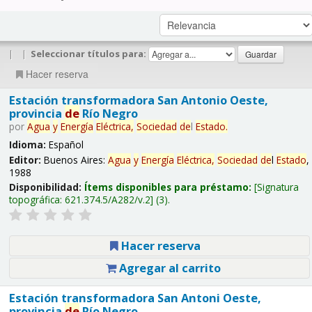
|
|
Seleccionar títulos para:
Hacer reserva
Estación transformadora San Antonio Oeste,
provincia
de
Río Negro
por
Agua
y
Energía
Eléctrica,
Sociedad
de
l
Estado
.
Idioma:
Español
Editor:
Buenos Aires:
Agua
y
Energía
Eléctrica,
Sociedad
de
l
Estado
,
1988
Disponibilidad:
Ítems disponibles para préstamo:
Signatura
topográfica:
621.374.5/A282/v.2
(3).
Hacer reserva
Agregar al carrito
Estación transformadora San Antoni Oeste,
provincia
de
Río Negro