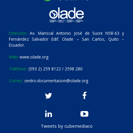
Dirección:
Av. Mariscal Antonio José de Sucre N58-63 y
Fernández Salvador Edif. Olade – San Carlos, Quito –
Ecuador.
Web:
www.olade.org
Teléfono:
(593 2) 259 8122 / 2598 280
Correo:
centro.documentacion@olade.org
Tweets by cubemediaco