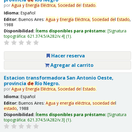
por
Agua
y
Energía
Eléctrica,
Sociedad
de
l
Estado
.
Idioma:
Español
Editor:
Buenos Aires:
Agua
y
Energía
Eléctrica,
Sociedad
de
l
Estado
,
1988
Disponibilidad:
Ítems disponibles para préstamo:
Signatura
topográfica:
621.374.5/A282/v.4
(1).
Hacer reserva
Agregar al carrito
Estacion transformadora San Antonio Oeste,
provincia
de
Río Negro.
por
Agua
y
Energía
Eléctrica,
Sociedad
de
l
Estado
.
Idioma:
Español
Editor:
Buenos Aires:
Agua
y
energía
eléctrica,
sociedad
de
l
estado
, 1988
Disponibilidad:
Ítems disponibles para préstamo:
Signatura
topográfica:
621.374.5/A282/v.3
(1).