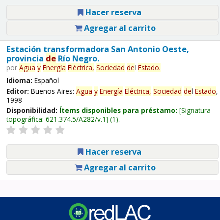
Hacer reserva
Agregar al carrito
Estación transformadora San Antonio Oeste,
provincia
de
Río Negro.
por
Agua
y
Energía
Eléctrica,
Sociedad
de
l
Estado
.
Idioma:
Español
Editor:
Buenos Aires:
Agua
y
Energía
Eléctrica,
Sociedad
de
l
Estado
,
1998
Disponibilidad:
Ítems disponibles para préstamo:
Signatura
topográfica:
621.374.5/A282/v.1
(1).
Hacer reserva
Agregar al carrito