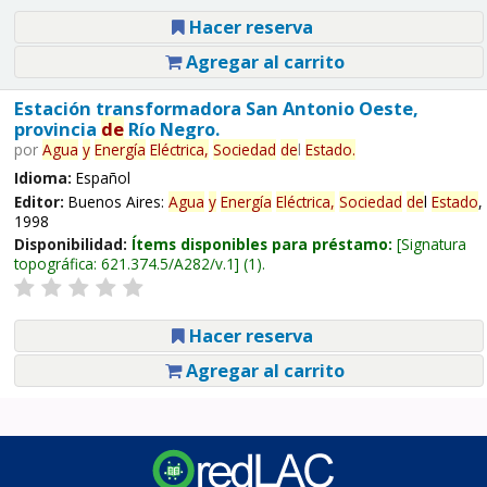
Hacer reserva
Agregar al carrito
Estación transformadora San Antonio Oeste,
provincia
de
Río Negro.
por
Agua
y
Energía
Eléctrica,
Sociedad
de
l
Estado
.
Idioma:
Español
Editor:
Buenos Aires:
Agua
y
Energía
Eléctrica,
Sociedad
de
l
Estado
,
1998
Disponibilidad:
Ítems disponibles para préstamo:
Signatura
topográfica:
621.374.5/A282/v.1
(1).
Hacer reserva
Agregar al carrito