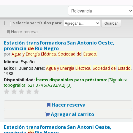
|
|
Seleccionar títulos para:
Hacer reserva
Estación transformadora San Antonio Oeste,
provincia
de
Río Negro
por
Agua
y
Energía
Eléctrica,
Sociedad
de
l
Estado
.
Idioma:
Español
Editor:
Buenos Aires:
Agua
y
Energía
Eléctrica,
Sociedad
de
l
Estado
,
1988
Disponibilidad:
Ítems disponibles para préstamo:
Signatura
topográfica:
621.374.5/A282/v.2
(3).
Hacer reserva
Agregar al carrito
Estación transformadora San Antoni Oeste,
provincia
de
Río Negro