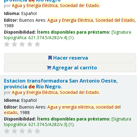
por
Agua
y
Energía
Eléctrica,
Sociedad
de
l
Estado
.
Idioma:
Español
Editor:
Buenos Aires:
Agua
y
Energía
Eléctrica,
Sociedad
de
l
Estado
,
1988
Disponibilidad:
Ítems disponibles para préstamo:
Signatura
topográfica:
621.374.5/A282/v.4
(1).
Hacer reserva
Agregar al carrito
Estacion transformadora San Antonio Oeste,
provincia
de
Río Negro.
por
Agua
y
Energía
Eléctrica,
Sociedad
de
l
Estado
.
Idioma:
Español
Editor:
Buenos Aires:
Agua
y
energía
eléctrica,
sociedad
de
l
estado
, 1988
Disponibilidad:
Ítems disponibles para préstamo:
Signatura
topográfica:
621.374.5/A282/v.3
(1).