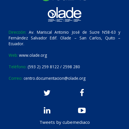
Dirección:
Av. Mariscal Antonio José de Sucre N58-63 y
Fernández Salvador Edif. Olade – San Carlos, Quito –
Ecuador.
Web:
www.olade.org
Teléfono:
(593 2) 259 8122 / 2598 280
Correo:
centro.documentacion@olade.org
Tweets by cubemediaco