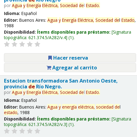
por
Agua
y
Energía
Eléctrica,
Sociedad
de
l
Estado
.
Idioma:
Español
Editor:
Buenos Aires:
Agua
y
Energía
Eléctrica,
Sociedad
de
l
Estado
,
1988
Disponibilidad:
Ítems disponibles para préstamo:
Signatura
topográfica:
621.374.5/A282/v.4
(1).
Hacer reserva
Agregar al carrito
Estacion transformadora San Antonio Oeste,
provincia
de
Río Negro.
por
Agua
y
Energía
Eléctrica,
Sociedad
de
l
Estado
.
Idioma:
Español
Editor:
Buenos Aires:
Agua
y
energía
eléctrica,
sociedad
de
l
estado
, 1988
Disponibilidad:
Ítems disponibles para préstamo:
Signatura
topográfica:
621.374.5/A282/v.3
(1).