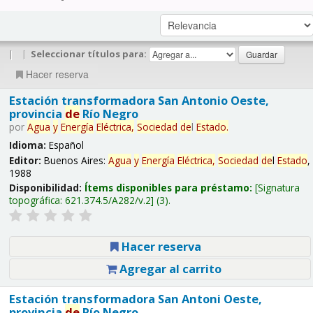
|
|
Seleccionar títulos para:
Hacer reserva
Estación transformadora San Antonio Oeste,
provincia
de
Río Negro
por
Agua
y
Energía
Eléctrica,
Sociedad
de
l
Estado
.
Idioma:
Español
Editor:
Buenos Aires:
Agua
y
Energía
Eléctrica,
Sociedad
de
l
Estado
,
1988
Disponibilidad:
Ítems disponibles para préstamo:
Signatura
topográfica:
621.374.5/A282/v.2
(3).
Hacer reserva
Agregar al carrito
Estación transformadora San Antoni Oeste,
provincia
de
Río Negro