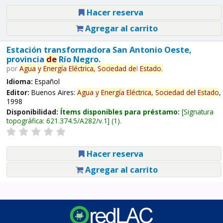
Hacer reserva
Agregar al carrito
Estación transformadora San Antonio Oeste,
provincia
de
Río Negro.
por
Agua
y
Energía
Eléctrica,
Sociedad
de
l
Estado
.
Idioma:
Español
Editor:
Buenos Aires:
Agua
y
Energía
Eléctrica,
Sociedad
de
l
Estado
,
1998
Disponibilidad:
Ítems disponibles para préstamo:
Signatura
topográfica:
621.374.5/A282/v.1
(1).
Hacer reserva
Agregar al carrito