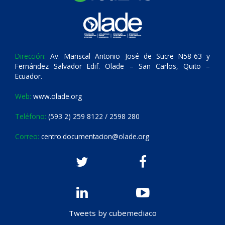
Dirección:
Av. Mariscal Antonio José de Sucre N58-63 y
Fernández Salvador Edif. Olade – San Carlos, Quito –
Ecuador.
Web:
www.olade.org
Teléfono:
(593 2) 259 8122 / 2598 280
Correo:
centro.documentacion@olade.org
Tweets by cubemediaco