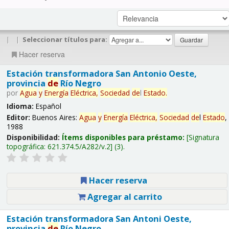
|
|
Seleccionar títulos para:
Hacer reserva
Estación transformadora San Antonio Oeste,
provincia
de
Río Negro
por
Agua
y
Energía
Eléctrica,
Sociedad
de
l
Estado
.
Idioma:
Español
Editor:
Buenos Aires:
Agua
y
Energía
Eléctrica,
Sociedad
de
l
Estado
,
1988
Disponibilidad:
Ítems disponibles para préstamo:
Signatura
topográfica:
621.374.5/A282/v.2
(3).
Hacer reserva
Agregar al carrito
Estación transformadora San Antoni Oeste,
provincia
de
Río Negro