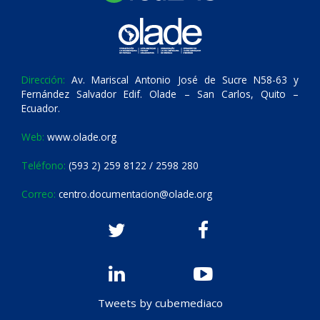
Dirección:
Av. Mariscal Antonio José de Sucre N58-63 y
Fernández Salvador Edif. Olade – San Carlos, Quito –
Ecuador.
Web:
www.olade.org
Teléfono:
(593 2) 259 8122 / 2598 280
Correo:
centro.documentacion@olade.org
Tweets by cubemediaco