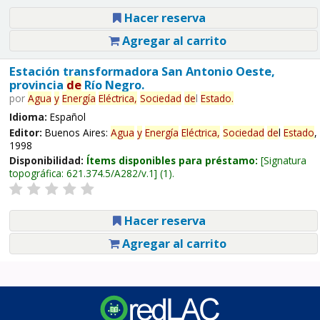
Hacer reserva
Agregar al carrito
Estación transformadora San Antonio Oeste,
provincia
de
Río Negro.
por
Agua
y
Energía
Eléctrica,
Sociedad
de
l
Estado
.
Idioma:
Español
Editor:
Buenos Aires:
Agua
y
Energía
Eléctrica,
Sociedad
de
l
Estado
,
1998
Disponibilidad:
Ítems disponibles para préstamo:
Signatura
topográfica:
621.374.5/A282/v.1
(1).
Hacer reserva
Agregar al carrito