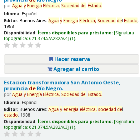
por
Agua
y
Energía
Eléctrica,
Sociedad
de
l
Estado
.
Idioma:
Español
Editor:
Buenos Aires:
Agua
y
Energía
Eléctrica,
Sociedad
de
l
Estado
,
1988
Disponibilidad:
Ítems disponibles para préstamo:
Signatura
topográfica:
621.374.5/A282/v.4
(1).
Hacer reserva
Agregar al carrito
Estacion transformadora San Antonio Oeste,
provincia
de
Río Negro.
por
Agua
y
Energía
Eléctrica,
Sociedad
de
l
Estado
.
Idioma:
Español
Editor:
Buenos Aires:
Agua
y
energía
eléctrica,
sociedad
de
l
estado
, 1988
Disponibilidad:
Ítems disponibles para préstamo:
Signatura
topográfica:
621.374.5/A282/v.3
(1).