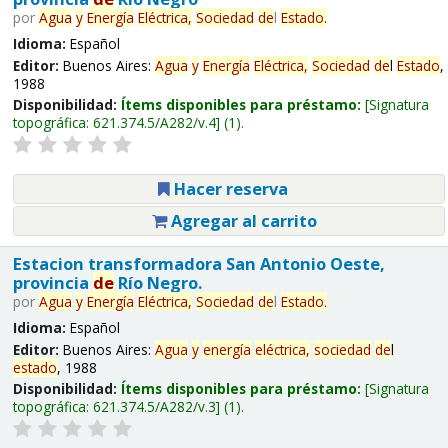
por
Agua
y
Energía
Eléctrica,
Sociedad
de
l
Estado
.
Idioma:
Español
Editor:
Buenos Aires:
Agua
y
Energía
Eléctrica,
Sociedad
de
l
Estado
,
1988
Disponibilidad:
Ítems disponibles para préstamo:
Signatura
topográfica:
621.374.5/A282/v.4
(1).
Hacer reserva
Agregar al carrito
Estacion transformadora San Antonio Oeste,
provincia
de
Río Negro.
por
Agua
y
Energía
Eléctrica,
Sociedad
de
l
Estado
.
Idioma:
Español
Editor:
Buenos Aires:
Agua
y
energía
eléctrica,
sociedad
de
l
estado
, 1988
Disponibilidad:
Ítems disponibles para préstamo:
Signatura
topográfica:
621.374.5/A282/v.3
(1).