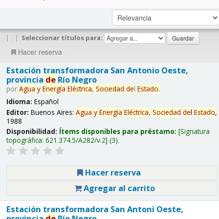
|
|
Seleccionar títulos para:
Hacer reserva
Estación transformadora San Antonio Oeste,
provincia
de
Río Negro
por
Agua
y
Energía
Eléctrica,
Sociedad
de
l
Estado
.
Idioma:
Español
Editor:
Buenos Aires:
Agua
y
Energía
Eléctrica,
Sociedad
de
l
Estado
,
1988
Disponibilidad:
Ítems disponibles para préstamo:
Signatura
topográfica:
621.374.5/A282/v.2
(3).
Hacer reserva
Agregar al carrito
Estación transformadora San Antoni Oeste,
provincia
de
Río Negro