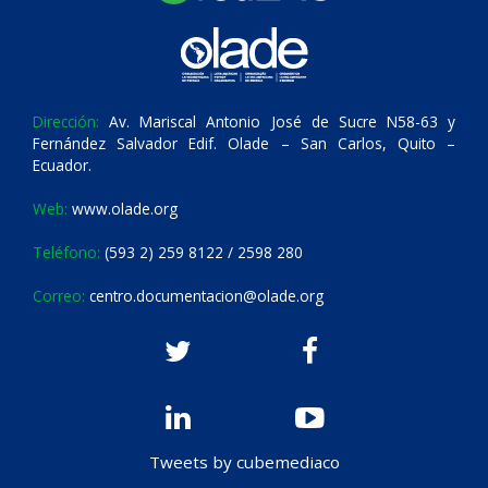
Dirección:
Av. Mariscal Antonio José de Sucre N58-63 y
Fernández Salvador Edif. Olade – San Carlos, Quito –
Ecuador.
Web:
www.olade.org
Teléfono:
(593 2) 259 8122 / 2598 280
Correo:
centro.documentacion@olade.org
Tweets by cubemediaco