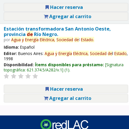
Hacer reserva
Agregar al carrito
Estación transformadora San Antonio Oeste,
provincia
de
Río Negro.
por
Agua
y
Energía
Eléctrica,
Sociedad
de
l
Estado
.
Idioma:
Español
Editor:
Buenos Aires:
Agua
y
Energía
Eléctrica,
Sociedad
de
l
Estado
,
1998
Disponibilidad:
Ítems disponibles para préstamo:
Signatura
topográfica:
621.374.5/A282/v.1
(1).
Hacer reserva
Agregar al carrito