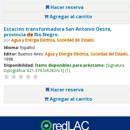
Hacer reserva
Agregar al carrito
Estación transformadora San Antonio Oeste,
provincia
de
Río Negro.
por
Agua
y
Energía
Eléctrica,
Sociedad
de
l
Estado
.
Idioma:
Español
Editor:
Buenos Aires:
Agua
y
Energía
Eléctrica,
Sociedad
de
l
Estado
,
1998
Disponibilidad:
Ítems disponibles para préstamo:
Signatura
topográfica:
621.374.5/A282/v.1
(1).
Hacer reserva
Agregar al carrito