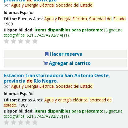
por
Agua
y
Energía
Eléctrica,
Sociedad
de
l
Estado
.
Idioma:
Español
Editor:
Buenos Aires:
Agua
y
Energía
Eléctrica,
Sociedad
de
l
Estado
,
1988
Disponibilidad:
Ítems disponibles para préstamo:
Signatura
topográfica:
621.374.5/A282/v.4
(1).
Hacer reserva
Agregar al carrito
Estacion transformadora San Antonio Oeste,
provincia
de
Río Negro.
por
Agua
y
Energía
Eléctrica,
Sociedad
de
l
Estado
.
Idioma:
Español
Editor:
Buenos Aires:
Agua
y
energía
eléctrica,
sociedad
de
l
estado
, 1988
Disponibilidad:
Ítems disponibles para préstamo:
Signatura
topográfica:
621.374.5/A282/v.3
(1).