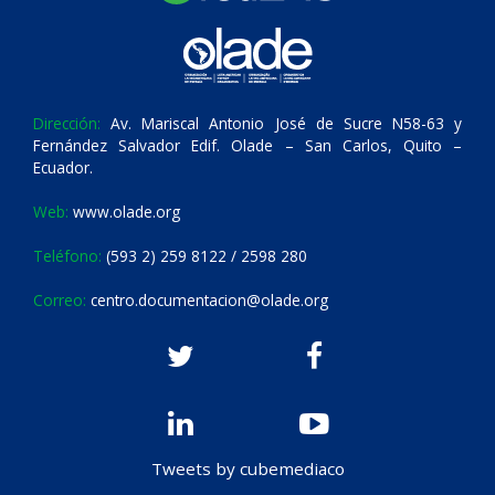
Dirección:
Av. Mariscal Antonio José de Sucre N58-63 y
Fernández Salvador Edif. Olade – San Carlos, Quito –
Ecuador.
Web:
www.olade.org
Teléfono:
(593 2) 259 8122 / 2598 280
Correo:
centro.documentacion@olade.org
Tweets by cubemediaco