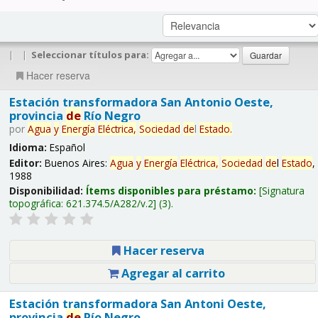
|
|
Seleccionar títulos para:
Hacer reserva
Estación transformadora San Antonio Oeste,
provincia
de
Río Negro
por
Agua
y
Energía
Eléctrica,
Sociedad
de
l
Estado
.
Idioma:
Español
Editor:
Buenos Aires:
Agua
y
Energía
Eléctrica,
Sociedad
de
l
Estado
,
1988
Disponibilidad:
Ítems disponibles para préstamo:
Signatura
topográfica:
621.374.5/A282/v.2
(3).
Hacer reserva
Agregar al carrito
Estación transformadora San Antoni Oeste,
provincia
de
Río Negro