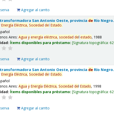
eserva
Agregar al carrito
 transformadora San Antonio Oeste, provincia
de
Río Negro
y
Energía
Eléctrica,
Sociedad
de
l
Estado
.
spañol
enos Aires:
Agua
y
energía
eléctrica,
sociedad
de
l
estado
, 1988
lidad:
Ítems disponibles para préstamo:
Signatura topográfica:
62
eserva
Agregar al carrito
 transformadora San Antonio Oeste, provincia
de
Río Negro
y
Energía
Eléctrica,
Sociedad
de
l
Estado
.
spañol
enos Aires:
Agua
y
Energía
Eléctrica,
Sociedad
de
l
Estado
, 1998
lidad:
Ítems disponibles para préstamo:
Signatura topográfica:
62
eserva
Agregar al carrito