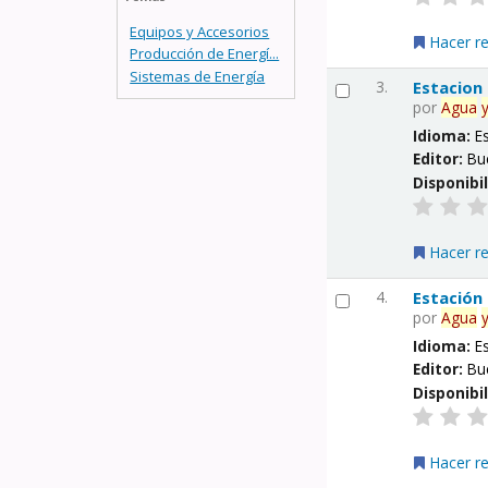
Equipos y Accesorios
Hacer r
Producción de Energí...
Sistemas de Energía
3.
Estacion
por
Agua
Idioma:
E
Editor:
Bu
Disponibi
Hacer r
4.
Estación
por
Agua
Idioma:
E
Editor:
Bu
Disponibi
Hacer r