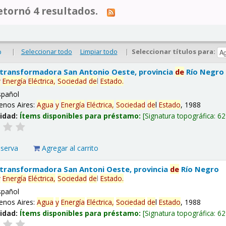
tornó 4 resultados.
|
Seleccionar todo
Limpiar todo
|
Seleccionar títulos para:
o
 transformadora San Antonio Oeste, provincia
de
Río Negro
y
Energía
Eléctrica,
Sociedad
de
l
Estado
.
spañol
enos Aires:
Agua
y
Energía
Eléctrica,
Sociedad
de
l
Estado
, 1988
lidad:
Ítems disponibles para préstamo:
Signatura topográfica:
62
eserva
Agregar al carrito
 transformadora San Antoni Oeste, provincia
de
Río Negro
y
Energía
Eléctrica,
Sociedad
de
l
Estado
.
spañol
enos Aires:
Agua
y
Energía
Eléctrica,
Sociedad
de
l
Estado
, 1988
lidad:
Ítems disponibles para préstamo:
Signatura topográfica:
62