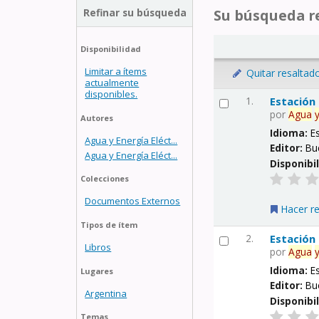
Refinar su búsqueda
Su búsqueda re
Disponibilidad
Limitar a ítems
Quitar resaltad
actualmente
disponibles.
1.
Estación
por
Agua
Autores
Idioma:
E
Agua y Energía Eléct...
Editor:
Bu
Agua y Energía Eléct...
Disponibi
Colecciones
Documentos Externos
Hacer r
Tipos de ítem
2.
Estación
Libros
por
Agua
Idioma:
E
Lugares
Editor:
Bu
Argentina
Disponibi
Temas