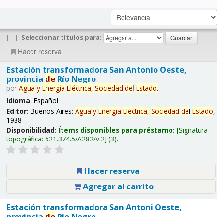
|
|
Seleccionar títulos para:
Hacer reserva
Estación transformadora San Antonio Oeste,
provincia
de
Río Negro
por
Agua
y
Energía
Eléctrica,
Sociedad
de
l
Estado
.
Idioma:
Español
Editor:
Buenos Aires:
Agua
y
Energía
Eléctrica,
Sociedad
de
l
Estado
,
1988
Disponibilidad:
Ítems disponibles para préstamo:
Signatura
topográfica:
621.374.5/A282/v.2
(3).
Hacer reserva
Agregar al carrito
Estación transformadora San Antoni Oeste,
provincia
de
Río Negro