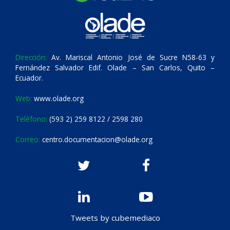
Dirección:
Av. Mariscal Antonio José de Sucre N58-63 y
Fernández Salvador Edif. Olade – San Carlos, Quito –
Ecuador.
Web:
www.olade.org
Teléfono:
(593 2) 259 8122 / 2598 280
Correo:
centro.documentacion@olade.org
Tweets by cubemediaco