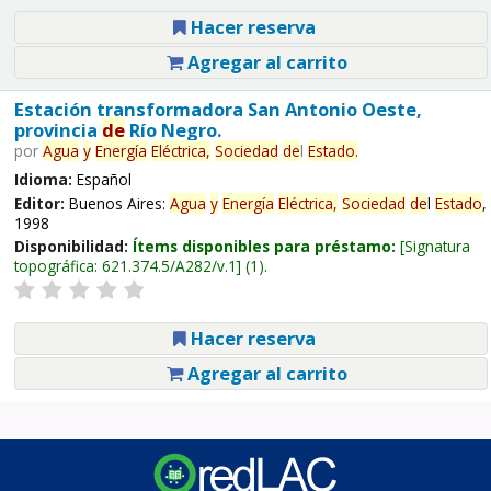
Hacer reserva
Agregar al carrito
Estación transformadora San Antonio Oeste,
provincia
de
Río Negro.
por
Agua
y
Energía
Eléctrica,
Sociedad
de
l
Estado
.
Idioma:
Español
Editor:
Buenos Aires:
Agua
y
Energía
Eléctrica,
Sociedad
de
l
Estado
,
1998
Disponibilidad:
Ítems disponibles para préstamo:
Signatura
topográfica:
621.374.5/A282/v.1
(1).
Hacer reserva
Agregar al carrito