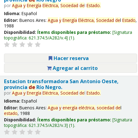
por
Agua
y
Energía
Eléctrica,
Sociedad
de
l
Estado
.
Idioma:
Español
Editor:
Buenos Aires:
Agua
y
Energía
Eléctrica,
Sociedad
de
l
Estado
,
1988
Disponibilidad:
Ítems disponibles para préstamo:
Signatura
topográfica:
621.374.5/A282/v.4
(1).
Hacer reserva
Agregar al carrito
Estacion transformadora San Antonio Oeste,
provincia
de
Río Negro.
por
Agua
y
Energía
Eléctrica,
Sociedad
de
l
Estado
.
Idioma:
Español
Editor:
Buenos Aires:
Agua
y
energía
eléctrica,
sociedad
de
l
estado
, 1988
Disponibilidad:
Ítems disponibles para préstamo:
Signatura
topográfica:
621.374.5/A282/v.3
(1).