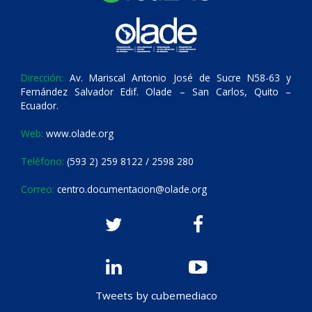
Dirección:
Av. Mariscal Antonio José de Sucre N58-63 y
Fernández Salvador Edif. Olade – San Carlos, Quito –
Ecuador.
Web:
www.olade.org
Teléfono:
(593 2) 259 8122 / 2598 280
Correo:
centro.documentacion@olade.org
Tweets by cubemediaco