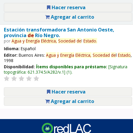
Hacer reserva
Agregar al carrito
Estación transformadora San Antonio Oeste,
provincia
de
Río Negro.
por
Agua
y
Energía
Eléctrica,
Sociedad
de
l
Estado
.
Idioma:
Español
Editor:
Buenos Aires:
Agua
y
Energía
Eléctrica,
Sociedad
de
l
Estado
,
1998
Disponibilidad:
Ítems disponibles para préstamo:
Signatura
topográfica:
621.374.5/A282/v.1
(1).
Hacer reserva
Agregar al carrito