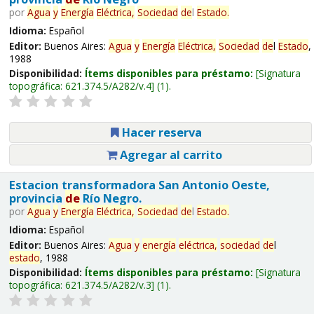
por
Agua
y
Energía
Eléctrica,
Sociedad
de
l
Estado
.
Idioma:
Español
Editor:
Buenos Aires:
Agua
y
Energía
Eléctrica,
Sociedad
de
l
Estado
,
1988
Disponibilidad:
Ítems disponibles para préstamo:
Signatura
topográfica:
621.374.5/A282/v.4
(1).
Hacer reserva
Agregar al carrito
Estacion transformadora San Antonio Oeste,
provincia
de
Río Negro.
por
Agua
y
Energía
Eléctrica,
Sociedad
de
l
Estado
.
Idioma:
Español
Editor:
Buenos Aires:
Agua
y
energía
eléctrica,
sociedad
de
l
estado
, 1988
Disponibilidad:
Ítems disponibles para préstamo:
Signatura
topográfica:
621.374.5/A282/v.3
(1).