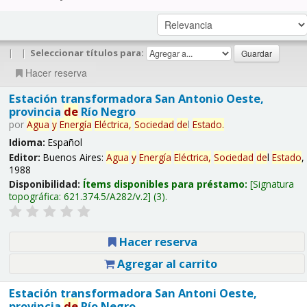
|
|
Seleccionar títulos para:
Hacer reserva
Estación transformadora San Antonio Oeste,
provincia
de
Río Negro
por
Agua
y
Energía
Eléctrica,
Sociedad
de
l
Estado
.
Idioma:
Español
Editor:
Buenos Aires:
Agua
y
Energía
Eléctrica,
Sociedad
de
l
Estado
,
1988
Disponibilidad:
Ítems disponibles para préstamo:
Signatura
topográfica:
621.374.5/A282/v.2
(3).
Hacer reserva
Agregar al carrito
Estación transformadora San Antoni Oeste,
provincia
de
Río Negro