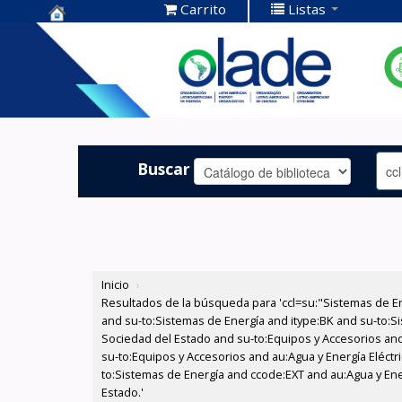
Carrito
Listas
Centro de
Documentación
OLADE -
Buscar
Inicio
›
Resultados de la búsqueda para 'ccl=su:"Sistemas de E
and su-to:Sistemas de Energía and itype:BK and su-to:Si
Sociedad del Estado and su-to:Equipos y Accesorios and
su-to:Equipos y Accesorios and au:Agua y Energía Eléctr
to:Sistemas de Energía and ccode:EXT and au:Agua y Ener
Estado.'