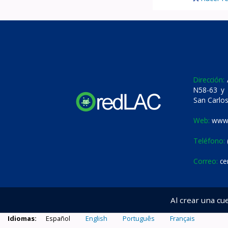
Dirección:
A
N58-63 y 
San Carlos
Web:
www.
Teléfono:
Correo:
ce
Al crear una cu
Idiomas:
Español
English
Português
Français