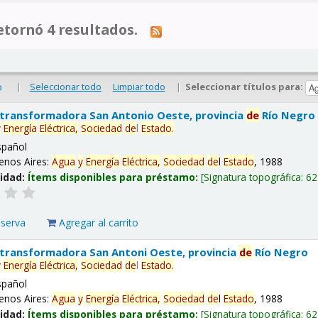
tornó 4 resultados.
|
Seleccionar todo
Limpiar todo
|
Seleccionar títulos para:
o
 transformadora San Antonio Oeste, provincia
de
Río Negro
y
Energía
Eléctrica,
Sociedad
de
l
Estado
.
spañol
enos Aires:
Agua
y
Energía
Eléctrica,
Sociedad
de
l
Estado
, 1988
lidad:
Ítems disponibles para préstamo:
Signatura topográfica:
62
eserva
Agregar al carrito
 transformadora San Antoni Oeste, provincia
de
Río Negro
y
Energía
Eléctrica,
Sociedad
de
l
Estado
.
spañol
enos Aires:
Agua
y
Energía
Eléctrica,
Sociedad
de
l
Estado
, 1988
lidad:
Ítems disponibles para préstamo:
Signatura topográfica:
62