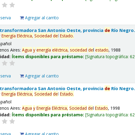
eserva
Agregar al carrito
 transformadora San Antonio Oeste, provincia
de
Río Negro
y
Energía
Eléctrica,
Sociedad
de
l
Estado
.
spañol
enos Aires:
Agua
y
energía
eléctrica,
sociedad
de
l
estado
, 1988
lidad:
Ítems disponibles para préstamo:
Signatura topográfica:
62
eserva
Agregar al carrito
 transformadora San Antonio Oeste, provincia
de
Río Negro
y
Energía
Eléctrica,
Sociedad
de
l
Estado
.
spañol
enos Aires:
Agua
y
Energía
Eléctrica,
Sociedad
de
l
Estado
, 1998
lidad:
Ítems disponibles para préstamo:
Signatura topográfica:
62
eserva
Agregar al carrito