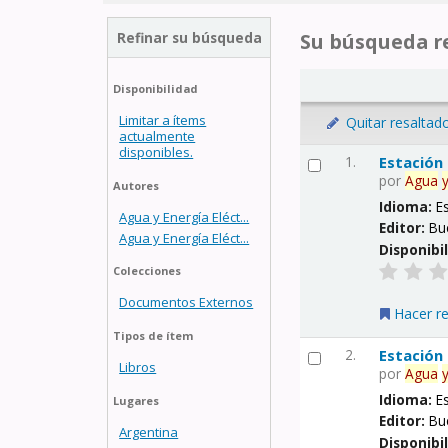
Refinar su búsqueda
Su búsqueda re
Disponibilidad
Limitar a ítems
Quitar resaltad
actualmente
disponibles.
1.
Estación
por
Agua
Autores
Idioma:
E
Agua y Energía Eléct...
Editor:
Bu
Agua y Energía Eléct...
Disponibi
Colecciones
Documentos Externos
Hacer r
Tipos de ítem
2.
Estación
Libros
por
Agua
Idioma:
E
Lugares
Editor:
Bu
Argentina
Disponibi