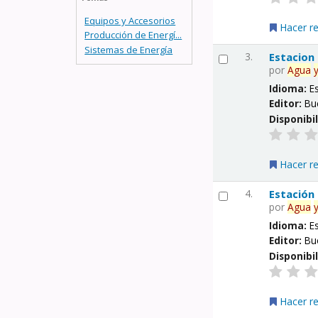
Equipos y Accesorios
Hacer r
Producción de Energí...
Sistemas de Energía
3.
Estacion
por
Agua
Idioma:
E
Editor:
Bu
Disponibi
Hacer r
4.
Estación
por
Agua
Idioma:
E
Editor:
Bu
Disponibi
Hacer r