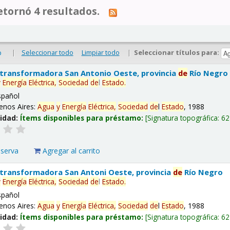
tornó 4 resultados.
|
Seleccionar todo
Limpiar todo
|
Seleccionar títulos para:
o
 transformadora San Antonio Oeste, provincia
de
Río Negro
y
Energía
Eléctrica,
Sociedad
de
l
Estado
.
spañol
enos Aires:
Agua
y
Energía
Eléctrica,
Sociedad
de
l
Estado
, 1988
lidad:
Ítems disponibles para préstamo:
Signatura topográfica:
62
eserva
Agregar al carrito
 transformadora San Antoni Oeste, provincia
de
Río Negro
y
Energía
Eléctrica,
Sociedad
de
l
Estado
.
spañol
enos Aires:
Agua
y
Energía
Eléctrica,
Sociedad
de
l
Estado
, 1988
lidad:
Ítems disponibles para préstamo:
Signatura topográfica:
62