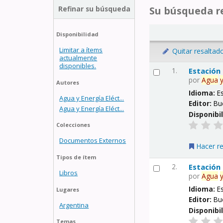
Refinar su búsqueda
Su búsqueda re
Disponibilidad
Limitar a ítems
Quitar resaltad
actualmente
disponibles.
1.
Estación
por
Agua
Autores
Idioma:
E
Agua y Energía Eléct...
Editor:
Bu
Agua y Energía Eléct...
Disponibi
Colecciones
Documentos Externos
Hacer r
Tipos de ítem
2.
Estación
Libros
por
Agua
Idioma:
E
Lugares
Editor:
Bu
Argentina
Disponibi
Temas