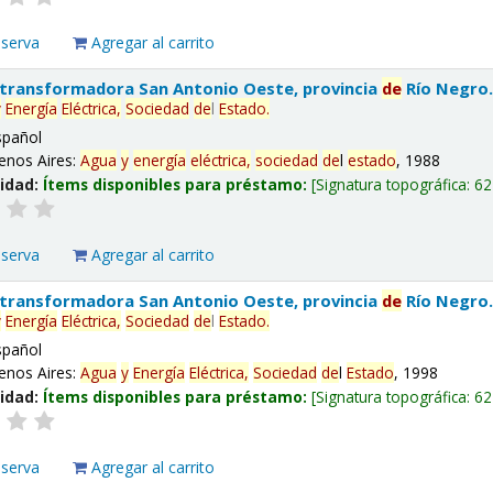
eserva
Agregar al carrito
 transformadora San Antonio Oeste, provincia
de
Río Negro
y
Energía
Eléctrica,
Sociedad
de
l
Estado
.
spañol
enos Aires:
Agua
y
energía
eléctrica,
sociedad
de
l
estado
, 1988
lidad:
Ítems disponibles para préstamo:
Signatura topográfica:
62
eserva
Agregar al carrito
 transformadora San Antonio Oeste, provincia
de
Río Negro
y
Energía
Eléctrica,
Sociedad
de
l
Estado
.
spañol
enos Aires:
Agua
y
Energía
Eléctrica,
Sociedad
de
l
Estado
, 1998
lidad:
Ítems disponibles para préstamo:
Signatura topográfica:
62
eserva
Agregar al carrito