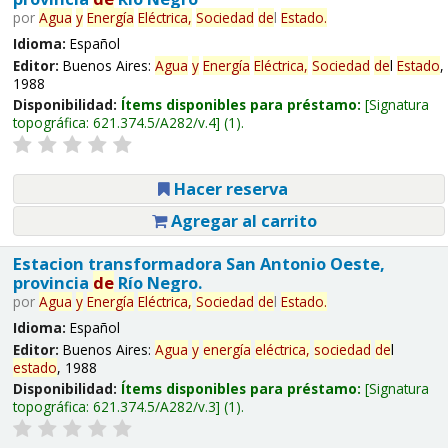
por
Agua
y
Energía
Eléctrica,
Sociedad
de
l
Estado
.
Idioma:
Español
Editor:
Buenos Aires:
Agua
y
Energía
Eléctrica,
Sociedad
de
l
Estado
,
1988
Disponibilidad:
Ítems disponibles para préstamo:
Signatura
topográfica:
621.374.5/A282/v.4
(1).
Hacer reserva
Agregar al carrito
Estacion transformadora San Antonio Oeste,
provincia
de
Río Negro.
por
Agua
y
Energía
Eléctrica,
Sociedad
de
l
Estado
.
Idioma:
Español
Editor:
Buenos Aires:
Agua
y
energía
eléctrica,
sociedad
de
l
estado
, 1988
Disponibilidad:
Ítems disponibles para préstamo:
Signatura
topográfica:
621.374.5/A282/v.3
(1).