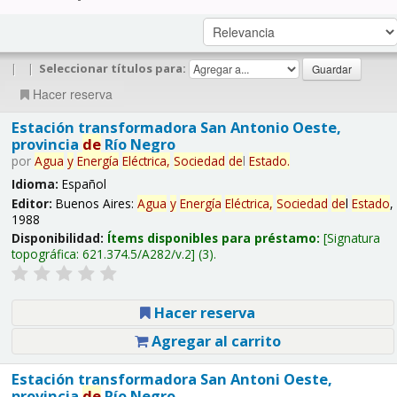
|
|
Seleccionar títulos para:
Hacer reserva
Estación transformadora San Antonio Oeste,
provincia
de
Río Negro
por
Agua
y
Energía
Eléctrica,
Sociedad
de
l
Estado
.
Idioma:
Español
Editor:
Buenos Aires:
Agua
y
Energía
Eléctrica,
Sociedad
de
l
Estado
,
1988
Disponibilidad:
Ítems disponibles para préstamo:
Signatura
topográfica:
621.374.5/A282/v.2
(3).
Hacer reserva
Agregar al carrito
Estación transformadora San Antoni Oeste,
provincia
de
Río Negro