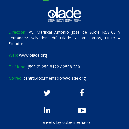
Dirección:
Av. Mariscal Antonio José de Sucre N58-63 y
Fernández Salvador Edif. Olade – San Carlos, Quito –
Ecuador.
Web:
www.olade.org
Teléfono:
(593 2) 259 8122 / 2598 280
Correo:
centro.documentacion@olade.org
Tweets by cubemediaco