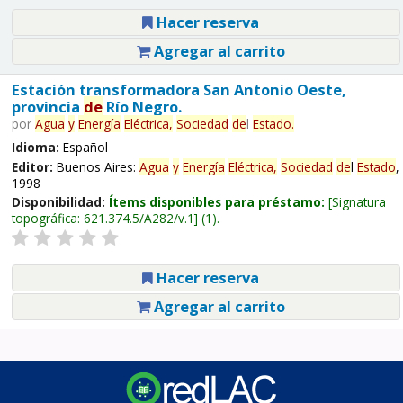
Hacer reserva
Agregar al carrito
Estación transformadora San Antonio Oeste,
provincia
de
Río Negro.
por
Agua
y
Energía
Eléctrica,
Sociedad
de
l
Estado
.
Idioma:
Español
Editor:
Buenos Aires:
Agua
y
Energía
Eléctrica,
Sociedad
de
l
Estado
,
1998
Disponibilidad:
Ítems disponibles para préstamo:
Signatura
topográfica:
621.374.5/A282/v.1
(1).
Hacer reserva
Agregar al carrito