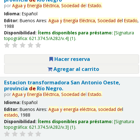
por
Agua
y
Energía
Eléctrica,
Sociedad
de
l
Estado
.
Idioma:
Español
Editor:
Buenos Aires:
Agua
y
Energía
Eléctrica,
Sociedad
de
l
Estado
,
1988
Disponibilidad:
Ítems disponibles para préstamo:
Signatura
topográfica:
621.374.5/A282/v.4
(1).
Hacer reserva
Agregar al carrito
Estacion transformadora San Antonio Oeste,
provincia
de
Río Negro.
por
Agua
y
Energía
Eléctrica,
Sociedad
de
l
Estado
.
Idioma:
Español
Editor:
Buenos Aires:
Agua
y
energía
eléctrica,
sociedad
de
l
estado
, 1988
Disponibilidad:
Ítems disponibles para préstamo:
Signatura
topográfica:
621.374.5/A282/v.3
(1).