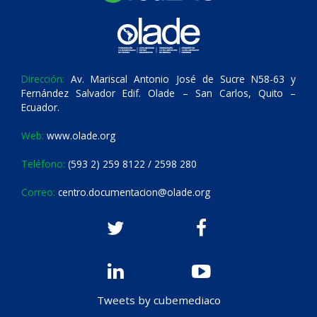
Dirección:
Av. Mariscal Antonio José de Sucre N58-63 y
Fernández Salvador Edif. Olade – San Carlos, Quito –
Ecuador.
Web:
www.olade.org
Teléfono:
(593 2) 259 8122 / 2598 280
Correo:
centro.documentacion@olade.org
Tweets by cubemediaco