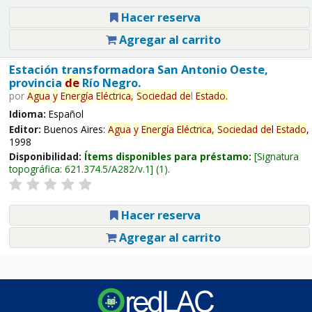
Hacer reserva
Agregar al carrito
Estación transformadora San Antonio Oeste,
provincia
de
Río Negro.
por
Agua
y
Energía
Eléctrica,
Sociedad
de
l
Estado
.
Idioma:
Español
Editor:
Buenos Aires:
Agua
y
Energía
Eléctrica,
Sociedad
de
l
Estado
,
1998
Disponibilidad:
Ítems disponibles para préstamo:
Signatura
topográfica:
621.374.5/A282/v.1
(1).
Hacer reserva
Agregar al carrito