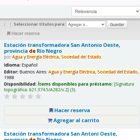
|
|
Seleccionar títulos para:
Hacer reserva
Estación transformadora San Antonio Oeste,
provincia
de
Río Negro
por
Agua
y
Energía
Eléctrica,
Sociedad
de
l
Estado
.
Idioma:
Español
Editor:
Buenos Aires:
Agua
y
Energía
Eléctrica,
Sociedad
de
l
Estado
,
1988
Disponibilidad:
Ítems disponibles para préstamo:
Signatura
topográfica:
621.374.5/A282/v.2
(3).
Hacer reserva
Agregar al carrito
Estación transformadora San Antoni Oeste,
provincia
de
Río Negro