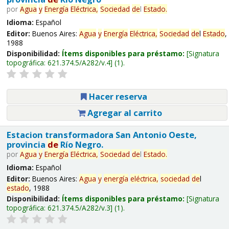
por
Agua
y
Energía
Eléctrica,
Sociedad
de
l
Estado
.
Idioma:
Español
Editor:
Buenos Aires:
Agua
y
Energía
Eléctrica,
Sociedad
de
l
Estado
,
1988
Disponibilidad:
Ítems disponibles para préstamo:
Signatura
topográfica:
621.374.5/A282/v.4
(1).
Hacer reserva
Agregar al carrito
Estacion transformadora San Antonio Oeste,
provincia
de
Río Negro.
por
Agua
y
Energía
Eléctrica,
Sociedad
de
l
Estado
.
Idioma:
Español
Editor:
Buenos Aires:
Agua
y
energía
eléctrica,
sociedad
de
l
estado
, 1988
Disponibilidad:
Ítems disponibles para préstamo:
Signatura
topográfica:
621.374.5/A282/v.3
(1).