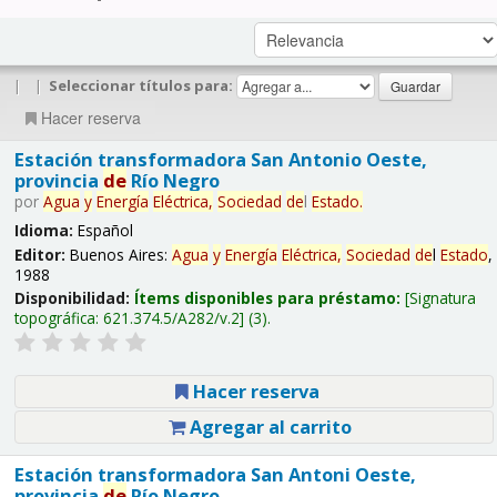
|
|
Seleccionar títulos para:
Hacer reserva
Estación transformadora San Antonio Oeste,
provincia
de
Río Negro
por
Agua
y
Energía
Eléctrica,
Sociedad
de
l
Estado
.
Idioma:
Español
Editor:
Buenos Aires:
Agua
y
Energía
Eléctrica,
Sociedad
de
l
Estado
,
1988
Disponibilidad:
Ítems disponibles para préstamo:
Signatura
topográfica:
621.374.5/A282/v.2
(3).
Hacer reserva
Agregar al carrito
Estación transformadora San Antoni Oeste,
provincia
de
Río Negro