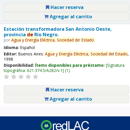
Hacer reserva
Agregar al carrito
Estación transformadora San Antonio Oeste,
provincia
de
Río Negro.
por
Agua
y
Energía
Eléctrica,
Sociedad
de
l
Estado
.
Idioma:
Español
Editor:
Buenos Aires:
Agua
y
Energía
Eléctrica,
Sociedad
de
l
Estado
,
1998
Disponibilidad:
Ítems disponibles para préstamo:
Signatura
topográfica:
621.374.5/A282/v.1
(1).
Hacer reserva
Agregar al carrito