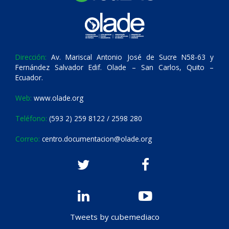
Dirección:
Av. Mariscal Antonio José de Sucre N58-63 y
Fernández Salvador Edif. Olade – San Carlos, Quito –
Ecuador.
Web:
www.olade.org
Teléfono:
(593 2) 259 8122 / 2598 280
Correo:
centro.documentacion@olade.org
Tweets by cubemediaco