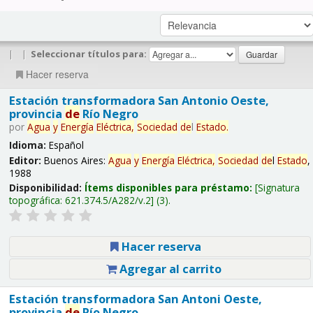
|
|
Seleccionar títulos para:
Hacer reserva
Estación transformadora San Antonio Oeste,
provincia
de
Río Negro
por
Agua
y
Energía
Eléctrica,
Sociedad
de
l
Estado
.
Idioma:
Español
Editor:
Buenos Aires:
Agua
y
Energía
Eléctrica,
Sociedad
de
l
Estado
,
1988
Disponibilidad:
Ítems disponibles para préstamo:
Signatura
topográfica:
621.374.5/A282/v.2
(3).
Hacer reserva
Agregar al carrito
Estación transformadora San Antoni Oeste,
provincia
de
Río Negro