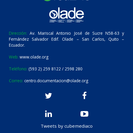
Dirección:
Av. Mariscal Antonio José de Sucre N58-63 y
Fernández Salvador Edif. Olade – San Carlos, Quito –
Ecuador.
Web:
www.olade.org
Teléfono:
(593 2) 259 8122 / 2598 280
Correo:
centro.documentacion@olade.org
Tweets by cubemediaco