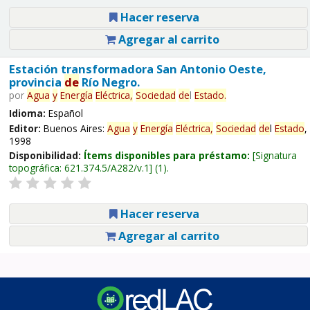
Hacer reserva
Agregar al carrito
Estación transformadora San Antonio Oeste,
provincia
de
Río Negro.
por
Agua
y
Energía
Eléctrica,
Sociedad
de
l
Estado
.
Idioma:
Español
Editor:
Buenos Aires:
Agua
y
Energía
Eléctrica,
Sociedad
de
l
Estado
,
1998
Disponibilidad:
Ítems disponibles para préstamo:
Signatura
topográfica:
621.374.5/A282/v.1
(1).
Hacer reserva
Agregar al carrito