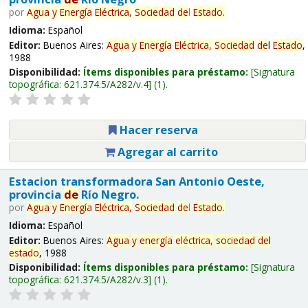
por
Agua
y
Energía
Eléctrica,
Sociedad
de
l
Estado
.
Idioma:
Español
Editor:
Buenos Aires:
Agua
y
Energía
Eléctrica,
Sociedad
de
l
Estado
,
1988
Disponibilidad:
Ítems disponibles para préstamo:
Signatura
topográfica:
621.374.5/A282/v.4
(1).
Hacer reserva
Agregar al carrito
Estacion transformadora San Antonio Oeste,
provincia
de
Río Negro.
por
Agua
y
Energía
Eléctrica,
Sociedad
de
l
Estado
.
Idioma:
Español
Editor:
Buenos Aires:
Agua
y
energía
eléctrica,
sociedad
de
l
estado
, 1988
Disponibilidad:
Ítems disponibles para préstamo:
Signatura
topográfica:
621.374.5/A282/v.3
(1).