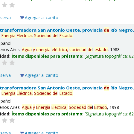
eserva
Agregar al carrito
 transformadora San Antonio Oeste, provincia
de
Río Negro
y
Energía
Eléctrica,
Sociedad
de
l
Estado
.
spañol
enos Aires:
Agua
y
energía
eléctrica,
sociedad
de
l
estado
, 1988
lidad:
Ítems disponibles para préstamo:
Signatura topográfica:
62
eserva
Agregar al carrito
 transformadora San Antonio Oeste, provincia
de
Río Negro
y
Energía
Eléctrica,
Sociedad
de
l
Estado
.
spañol
enos Aires:
Agua
y
Energía
Eléctrica,
Sociedad
de
l
Estado
, 1998
lidad:
Ítems disponibles para préstamo:
Signatura topográfica:
62
eserva
Agregar al carrito