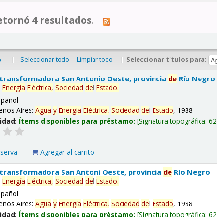
tornó 4 resultados.
|
Seleccionar todo
Limpiar todo
|
Seleccionar títulos para:
o
 transformadora San Antonio Oeste, provincia
de
Río Negro
y
Energía
Eléctrica,
Sociedad
de
l
Estado
.
spañol
enos Aires:
Agua
y
Energía
Eléctrica,
Sociedad
de
l
Estado
, 1988
lidad:
Ítems disponibles para préstamo:
Signatura topográfica:
62
eserva
Agregar al carrito
 transformadora San Antoni Oeste, provincia
de
Río Negro
y
Energía
Eléctrica,
Sociedad
de
l
Estado
.
spañol
enos Aires:
Agua
y
Energía
Eléctrica,
Sociedad
de
l
Estado
, 1988
lidad:
Ítems disponibles para préstamo:
Signatura topográfica:
62