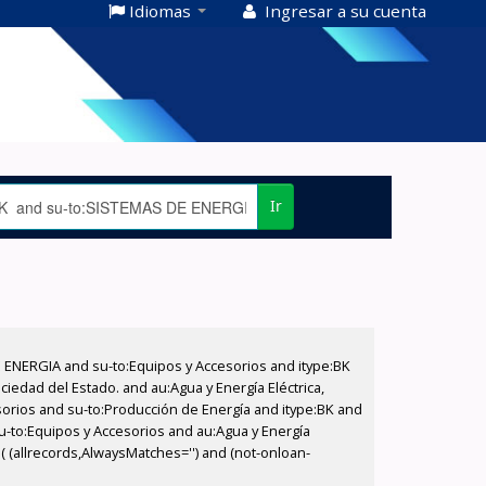
Idiomas
Ingresar a su cuenta
Ir
E ENERGIA and su-to:Equipos y Accesorios and itype:BK
iedad del Estado. and au:Agua y Energía Eléctrica,
sorios and su-to:Producción de Energía and itype:BK and
su-to:Equipos y Accesorios and au:Agua y Energía
( (allrecords,AlwaysMatches='') and (not-onloan-