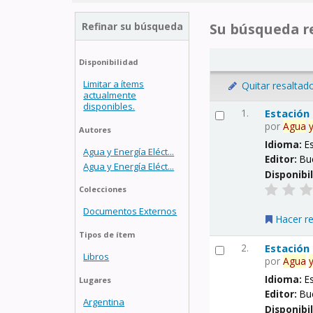
Refinar su búsqueda
Su búsqueda re
Disponibilidad
Limitar a ítems
Quitar resaltad
actualmente
disponibles.
1.
Estación
por
Agua
Autores
Idioma:
E
Agua y Energía Eléct...
Editor:
Bu
Agua y Energía Eléct...
Disponibi
Colecciones
Documentos Externos
Hacer r
Tipos de ítem
2.
Estación
Libros
por
Agua
Idioma:
E
Lugares
Editor:
Bu
Argentina
Disponibi