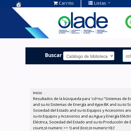
Carrito
Listas
Centro de
Documentación
OLADE -
Buscar
Inicio
›
Resultados de la búsqueda para 'ccl=su:"Sistemas de E
and su-to:Sistemas de Energía and itype:BK and su-to:Si
Sociedad del Estado and su-to:Equipos y Accesorios and
su-to:Equipos y Accesorios and au:Agua y Energía Eléctr
Eléctrica, Sociedad del Estado and su-to:Producción de 
count,st-numeric >= 1) and (lost,st-numeric=0) )'