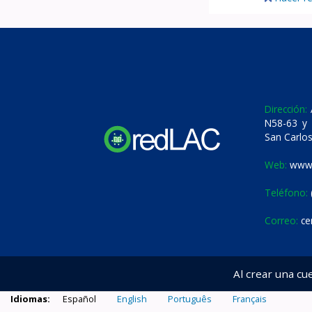
Dirección:
A
N58-63 y 
San Carlos
Web:
www.
Teléfono:
Correo:
ce
Al crear una cu
Idiomas:
Español
English
Português
Français