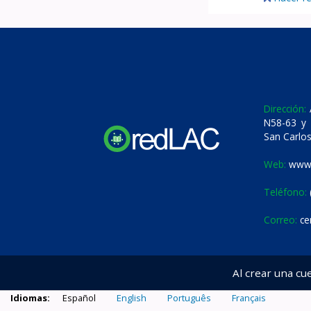
Dirección:
A
N58-63 y 
San Carlos
Web:
www.
Teléfono:
Correo:
ce
Al crear una cu
Idiomas:
Español
English
Português
Français