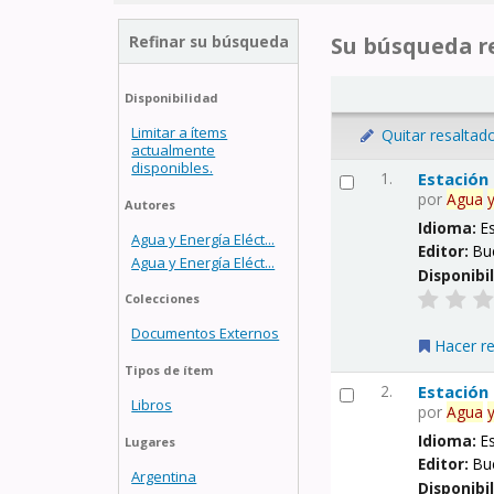
Refinar su búsqueda
Su búsqueda re
Disponibilidad
Limitar a ítems
Quitar resaltad
actualmente
disponibles.
1.
Estación
por
Agua
Autores
Idioma:
E
Agua y Energía Eléct...
Editor:
Bu
Agua y Energía Eléct...
Disponibi
Colecciones
Documentos Externos
Hacer r
Tipos de ítem
2.
Estación
Libros
por
Agua
Idioma:
E
Lugares
Editor:
Bu
Argentina
Disponibi