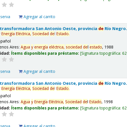
eserva
Agregar al carrito
 transformadora San Antonio Oeste, provincia
de
Río Negro
y
Energía
Eléctrica,
Sociedad
de
l
Estado
.
spañol
enos Aires:
Agua
y
energía
eléctrica,
sociedad
de
l
estado
, 1988
lidad:
Ítems disponibles para préstamo:
Signatura topográfica:
62
eserva
Agregar al carrito
 transformadora San Antonio Oeste, provincia
de
Río Negro
y
Energía
Eléctrica,
Sociedad
de
l
Estado
.
spañol
enos Aires:
Agua
y
Energía
Eléctrica,
Sociedad
de
l
Estado
, 1998
lidad:
Ítems disponibles para préstamo:
Signatura topográfica:
62
eserva
Agregar al carrito