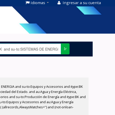
Idiomas
Ingresar a su cuenta
Ir
E ENERGIA and su-to:Equipos y Accesorios and itype:BK
iedad del Estado. and au:Agua y Energía Eléctrica,
sorios and su-to:Producción de Energía and itype:BK and
su-to:Equipos y Accesorios and au:Agua y Energía
( (allrecords,AlwaysMatches='') and (not-onloan-