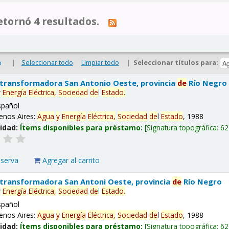
tornó 4 resultados.
|
Seleccionar todo
Limpiar todo
|
Seleccionar títulos para:
o
 transformadora San Antonio Oeste, provincia
de
Río Negro
y
Energía
Eléctrica,
Sociedad
de
l
Estado
.
spañol
enos Aires:
Agua
y
Energía
Eléctrica,
Sociedad
de
l
Estado
, 1988
lidad:
Ítems disponibles para préstamo:
Signatura topográfica:
62
eserva
Agregar al carrito
 transformadora San Antoni Oeste, provincia
de
Río Negro
y
Energía
Eléctrica,
Sociedad
de
l
Estado
.
spañol
enos Aires:
Agua
y
Energía
Eléctrica,
Sociedad
de
l
Estado
, 1988
lidad:
Ítems disponibles para préstamo:
Signatura topográfica:
62