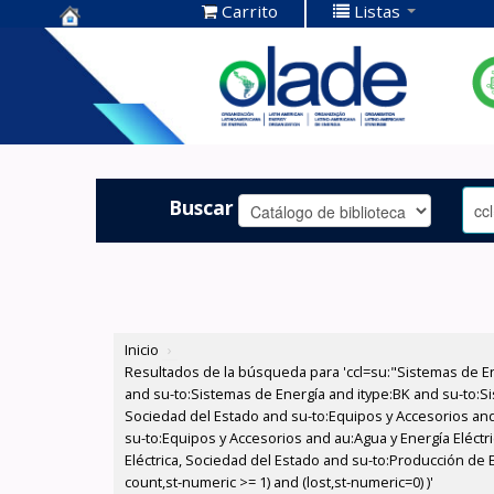
Carrito
Listas
Centro de
Documentación
OLADE -
Buscar
Inicio
›
Resultados de la búsqueda para 'ccl=su:"Sistemas de E
and su-to:Sistemas de Energía and itype:BK and su-to:Si
Sociedad del Estado and su-to:Equipos y Accesorios and
su-to:Equipos y Accesorios and au:Agua y Energía Eléctr
Eléctrica, Sociedad del Estado and su-to:Producción de 
count,st-numeric >= 1) and (lost,st-numeric=0) )'