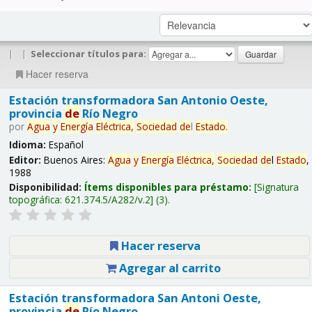
|
|
Seleccionar títulos para:
Hacer reserva
Estación transformadora San Antonio Oeste,
provincia
de
Río Negro
por
Agua
y
Energía
Eléctrica,
Sociedad
de
l
Estado
.
Idioma:
Español
Editor:
Buenos Aires:
Agua
y
Energía
Eléctrica,
Sociedad
de
l
Estado
,
1988
Disponibilidad:
Ítems disponibles para préstamo:
Signatura
topográfica:
621.374.5/A282/v.2
(3).
Hacer reserva
Agregar al carrito
Estación transformadora San Antoni Oeste,
provincia
de
Río Negro