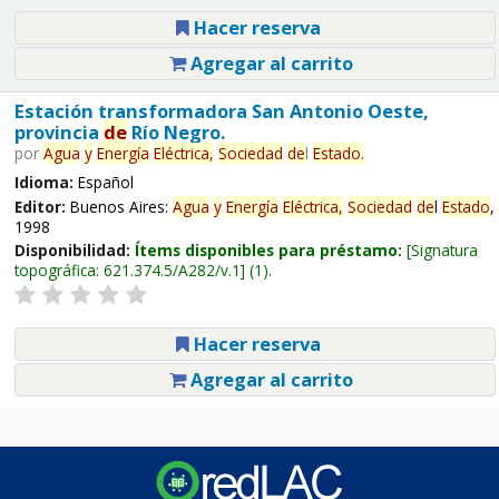
Hacer reserva
Agregar al carrito
Estación transformadora San Antonio Oeste,
provincia
de
Río Negro.
por
Agua
y
Energía
Eléctrica,
Sociedad
de
l
Estado
.
Idioma:
Español
Editor:
Buenos Aires:
Agua
y
Energía
Eléctrica,
Sociedad
de
l
Estado
,
1998
Disponibilidad:
Ítems disponibles para préstamo:
Signatura
topográfica:
621.374.5/A282/v.1
(1).
Hacer reserva
Agregar al carrito