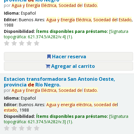
por
Agua
y
Energía
Eléctrica,
Sociedad
de
l
Estado
.
Idioma:
Español
Editor:
Buenos Aires:
Agua
y
Energía
Eléctrica,
Sociedad
de
l
Estado
,
1988
Disponibilidad:
Ítems disponibles para préstamo:
Signatura
topográfica:
621.374.5/A282/v.4
(1).
Hacer reserva
Agregar al carrito
Estacion transformadora San Antonio Oeste,
provincia
de
Río Negro.
por
Agua
y
Energía
Eléctrica,
Sociedad
de
l
Estado
.
Idioma:
Español
Editor:
Buenos Aires:
Agua
y
energía
eléctrica,
sociedad
de
l
estado
, 1988
Disponibilidad:
Ítems disponibles para préstamo:
Signatura
topográfica:
621.374.5/A282/v.3
(1).