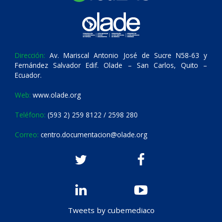
Dirección:
Av. Mariscal Antonio José de Sucre N58-63 y
Fernández Salvador Edif. Olade – San Carlos, Quito –
Ecuador.
Web:
www.olade.org
Teléfono:
(593 2) 259 8122 / 2598 280
Correo:
centro.documentacion@olade.org
Tweets by cubemediaco