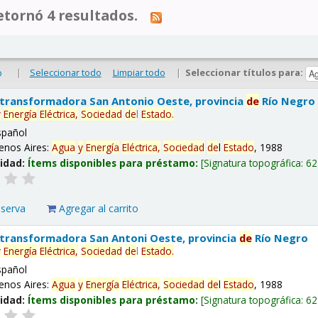
tornó 4 resultados.
|
Seleccionar todo
Limpiar todo
|
Seleccionar títulos para:
o
 transformadora San Antonio Oeste, provincia
de
Río Negro
y
Energía
Eléctrica,
Sociedad
de
l
Estado
.
spañol
enos Aires:
Agua
y
Energía
Eléctrica,
Sociedad
de
l
Estado
, 1988
lidad:
Ítems disponibles para préstamo:
Signatura topográfica:
62
eserva
Agregar al carrito
 transformadora San Antoni Oeste, provincia
de
Río Negro
y
Energía
Eléctrica,
Sociedad
de
l
Estado
.
spañol
enos Aires:
Agua
y
Energía
Eléctrica,
Sociedad
de
l
Estado
, 1988
lidad:
Ítems disponibles para préstamo:
Signatura topográfica:
62