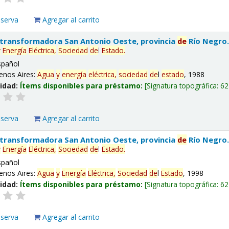
eserva
Agregar al carrito
 transformadora San Antonio Oeste, provincia
de
Río Negro
y
Energía
Eléctrica,
Sociedad
de
l
Estado
.
spañol
enos Aires:
Agua
y
energía
eléctrica,
sociedad
de
l
estado
, 1988
lidad:
Ítems disponibles para préstamo:
Signatura topográfica:
62
eserva
Agregar al carrito
 transformadora San Antonio Oeste, provincia
de
Río Negro
y
Energía
Eléctrica,
Sociedad
de
l
Estado
.
spañol
enos Aires:
Agua
y
Energía
Eléctrica,
Sociedad
de
l
Estado
, 1998
lidad:
Ítems disponibles para préstamo:
Signatura topográfica:
62
eserva
Agregar al carrito