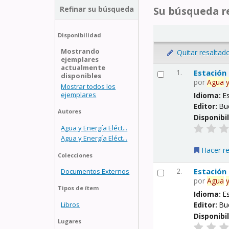
Refinar su búsqueda
Su búsqueda re
Disponibilidad
Mostrando
Quitar resaltad
ejemplares
actualmente
1.
Estación
disponibles
por
Agua
Mostrar todos los
ejemplares
Idioma:
E
Editor:
Bu
Autores
Disponibi
Agua y Energía Eléct...
Agua y Energía Eléct...
Hacer r
Colecciones
2.
Estación
Documentos Externos
por
Agua
Tipos de ítem
Idioma:
E
Libros
Editor:
Bu
Disponibi
Lugares