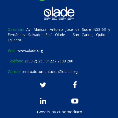
Dirección:
Av. Mariscal Antonio José de Sucre N58-63 y
Fernández Salvador Edif. Olade – San Carlos, Quito –
Ecuador.
Web:
www.olade.org
Teléfono:
(593 2) 259 8122 / 2598 280
Correo:
centro.documentacion@olade.org
Tweets by cubemediaco