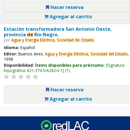
Hacer reserva
Agregar al carrito
Estación transformadora San Antonio Oeste,
provincia
de
Río Negro.
por
Agua
y
Energía
Eléctrica,
Sociedad
de
l
Estado
.
Idioma:
Español
Editor:
Buenos Aires:
Agua
y
Energía
Eléctrica,
Sociedad
de
l
Estado
,
1998
Disponibilidad:
Ítems disponibles para préstamo:
Signatura
topográfica:
621.374.5/A282/v.1
(1).
Hacer reserva
Agregar al carrito