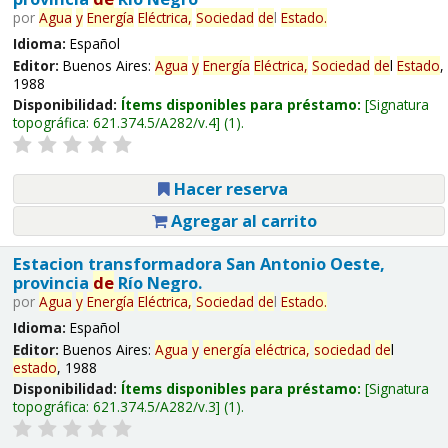
por
Agua
y
Energía
Eléctrica,
Sociedad
de
l
Estado
.
Idioma:
Español
Editor:
Buenos Aires:
Agua
y
Energía
Eléctrica,
Sociedad
de
l
Estado
,
1988
Disponibilidad:
Ítems disponibles para préstamo:
Signatura
topográfica:
621.374.5/A282/v.4
(1).
Hacer reserva
Agregar al carrito
Estacion transformadora San Antonio Oeste,
provincia
de
Río Negro.
por
Agua
y
Energía
Eléctrica,
Sociedad
de
l
Estado
.
Idioma:
Español
Editor:
Buenos Aires:
Agua
y
energía
eléctrica,
sociedad
de
l
estado
, 1988
Disponibilidad:
Ítems disponibles para préstamo:
Signatura
topográfica:
621.374.5/A282/v.3
(1).