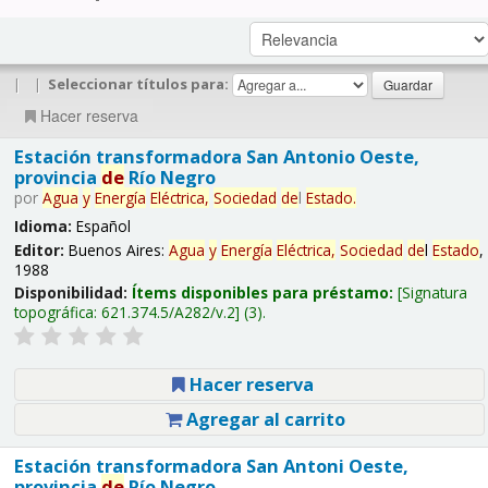
|
|
Seleccionar títulos para:
Hacer reserva
Estación transformadora San Antonio Oeste,
provincia
de
Río Negro
por
Agua
y
Energía
Eléctrica,
Sociedad
de
l
Estado
.
Idioma:
Español
Editor:
Buenos Aires:
Agua
y
Energía
Eléctrica,
Sociedad
de
l
Estado
,
1988
Disponibilidad:
Ítems disponibles para préstamo:
Signatura
topográfica:
621.374.5/A282/v.2
(3).
Hacer reserva
Agregar al carrito
Estación transformadora San Antoni Oeste,
provincia
de
Río Negro