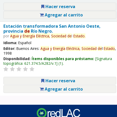
Hacer reserva
Agregar al carrito
Estación transformadora San Antonio Oeste,
provincia
de
Río Negro.
por
Agua
y
Energía
Eléctrica,
Sociedad
de
l
Estado
.
Idioma:
Español
Editor:
Buenos Aires:
Agua
y
Energía
Eléctrica,
Sociedad
de
l
Estado
,
1998
Disponibilidad:
Ítems disponibles para préstamo:
Signatura
topográfica:
621.374.5/A282/v.1
(1).
Hacer reserva
Agregar al carrito