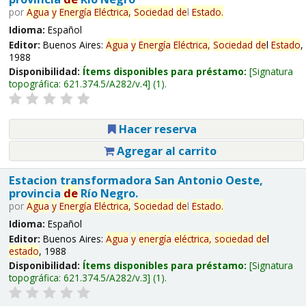
por
Agua
y
Energía
Eléctrica,
Sociedad
de
l
Estado
.
Idioma:
Español
Editor:
Buenos Aires:
Agua
y
Energía
Eléctrica,
Sociedad
de
l
Estado
,
1988
Disponibilidad:
Ítems disponibles para préstamo:
Signatura
topográfica:
621.374.5/A282/v.4
(1).
Hacer reserva
Agregar al carrito
Estacion transformadora San Antonio Oeste,
provincia
de
Río Negro.
por
Agua
y
Energía
Eléctrica,
Sociedad
de
l
Estado
.
Idioma:
Español
Editor:
Buenos Aires:
Agua
y
energía
eléctrica,
sociedad
de
l
estado
, 1988
Disponibilidad:
Ítems disponibles para préstamo:
Signatura
topográfica:
621.374.5/A282/v.3
(1).