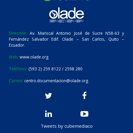
Dirección:
Av. Mariscal Antonio José de Sucre N58-63 y
Fernández Salvador Edif. Olade – San Carlos, Quito –
Ecuador.
Web:
www.olade.org
Teléfono:
(593 2) 259 8122 / 2598 280
Correo:
centro.documentacion@olade.org
Tweets by cubemediaco