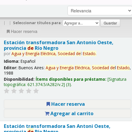
|
|
Seleccionar títulos para:
Hacer reserva
Estación transformadora San Antonio Oeste,
provincia
de
Río Negro
por
Agua
y
Energía
Eléctrica,
Sociedad
de
l
Estado
.
Idioma:
Español
Editor:
Buenos Aires:
Agua
y
Energía
Eléctrica,
Sociedad
de
l
Estado
,
1988
Disponibilidad:
Ítems disponibles para préstamo:
Signatura
topográfica:
621.374.5/A282/v.2
(3).
Hacer reserva
Agregar al carrito
Estación transformadora San Antoni Oeste,
provincia
de
Río Negro