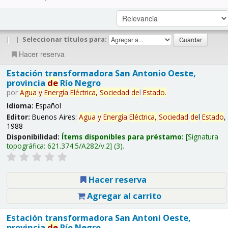
|
|
Seleccionar títulos para:
Hacer reserva
Estación transformadora San Antonio Oeste,
provincia
de
Río Negro
por
Agua
y
Energía
Eléctrica,
Sociedad
de
l
Estado
.
Idioma:
Español
Editor:
Buenos Aires:
Agua
y
Energía
Eléctrica,
Sociedad
de
l
Estado
,
1988
Disponibilidad:
Ítems disponibles para préstamo:
Signatura
topográfica:
621.374.5/A282/v.2
(3).
Hacer reserva
Agregar al carrito
Estación transformadora San Antoni Oeste,
provincia
de
Río Negro