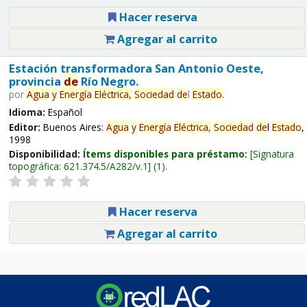
Hacer reserva
Agregar al carrito
Estación transformadora San Antonio Oeste,
provincia
de
Río Negro.
por
Agua
y
Energía
Eléctrica,
Sociedad
de
l
Estado
.
Idioma:
Español
Editor:
Buenos Aires:
Agua
y
Energía
Eléctrica,
Sociedad
de
l
Estado
,
1998
Disponibilidad:
Ítems disponibles para préstamo:
Signatura
topográfica:
621.374.5/A282/v.1
(1).
Hacer reserva
Agregar al carrito