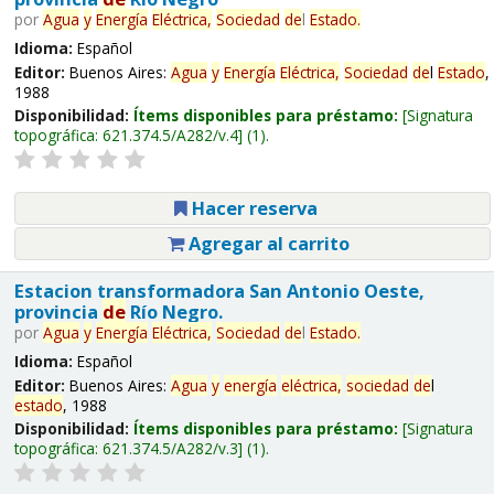
por
Agua
y
Energía
Eléctrica,
Sociedad
de
l
Estado
.
Idioma:
Español
Editor:
Buenos Aires:
Agua
y
Energía
Eléctrica,
Sociedad
de
l
Estado
,
1988
Disponibilidad:
Ítems disponibles para préstamo:
Signatura
topográfica:
621.374.5/A282/v.4
(1).
Hacer reserva
Agregar al carrito
Estacion transformadora San Antonio Oeste,
provincia
de
Río Negro.
por
Agua
y
Energía
Eléctrica,
Sociedad
de
l
Estado
.
Idioma:
Español
Editor:
Buenos Aires:
Agua
y
energía
eléctrica,
sociedad
de
l
estado
, 1988
Disponibilidad:
Ítems disponibles para préstamo:
Signatura
topográfica:
621.374.5/A282/v.3
(1).