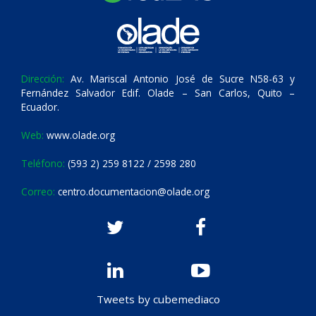
Dirección:
Av. Mariscal Antonio José de Sucre N58-63 y
Fernández Salvador Edif. Olade – San Carlos, Quito –
Ecuador.
Web:
www.olade.org
Teléfono:
(593 2) 259 8122 / 2598 280
Correo:
centro.documentacion@olade.org
Tweets by cubemediaco