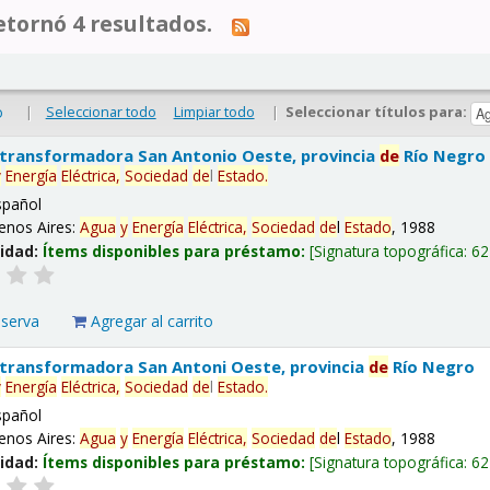
tornó 4 resultados.
|
Seleccionar todo
Limpiar todo
|
Seleccionar títulos para:
o
 transformadora San Antonio Oeste, provincia
de
Río Negro
y
Energía
Eléctrica,
Sociedad
de
l
Estado
.
spañol
enos Aires:
Agua
y
Energía
Eléctrica,
Sociedad
de
l
Estado
, 1988
lidad:
Ítems disponibles para préstamo:
Signatura topográfica:
62
eserva
Agregar al carrito
 transformadora San Antoni Oeste, provincia
de
Río Negro
y
Energía
Eléctrica,
Sociedad
de
l
Estado
.
spañol
enos Aires:
Agua
y
Energía
Eléctrica,
Sociedad
de
l
Estado
, 1988
lidad:
Ítems disponibles para préstamo:
Signatura topográfica:
62