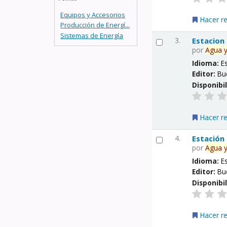
Equipos y Accesorios
Hacer r
Producción de Energí...
Sistemas de Energía
3.
Estacion
por
Agua
Idioma:
E
Editor:
Bu
Disponibi
Hacer r
4.
Estación
por
Agua
Idioma:
E
Editor:
Bu
Disponibi
Hacer r