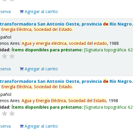
eserva
Agregar al carrito
 transformadora San Antonio Oeste, provincia
de
Río Negro
y
Energía
Eléctrica,
Sociedad
de
l
Estado
.
spañol
enos Aires:
Agua
y
energía
eléctrica,
sociedad
de
l
estado
, 1988
lidad:
Ítems disponibles para préstamo:
Signatura topográfica:
62
eserva
Agregar al carrito
 transformadora San Antonio Oeste, provincia
de
Río Negro
y
Energía
Eléctrica,
Sociedad
de
l
Estado
.
spañol
enos Aires:
Agua
y
Energía
Eléctrica,
Sociedad
de
l
Estado
, 1998
lidad:
Ítems disponibles para préstamo:
Signatura topográfica:
62
eserva
Agregar al carrito