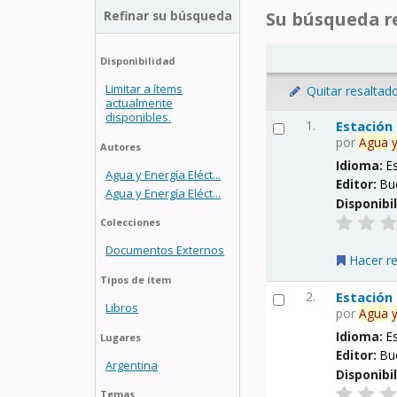
Refinar su búsqueda
Su búsqueda re
Disponibilidad
Limitar a ítems
Quitar resaltad
actualmente
disponibles.
1.
Estación
por
Agua
Autores
Idioma:
E
Agua y Energía Eléct...
Editor:
Bu
Agua y Energía Eléct...
Disponibi
Colecciones
Documentos Externos
Hacer r
Tipos de ítem
2.
Estación
Libros
por
Agua
Idioma:
E
Lugares
Editor:
Bu
Argentina
Disponibi
Temas