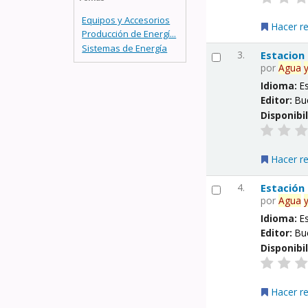
Equipos y Accesorios
Hacer r
Producción de Energí...
Sistemas de Energía
3.
Estacion
por
Agua
Idioma:
E
Editor:
Bu
Disponibi
Hacer r
4.
Estación
por
Agua
Idioma:
E
Editor:
Bu
Disponibi
Hacer r