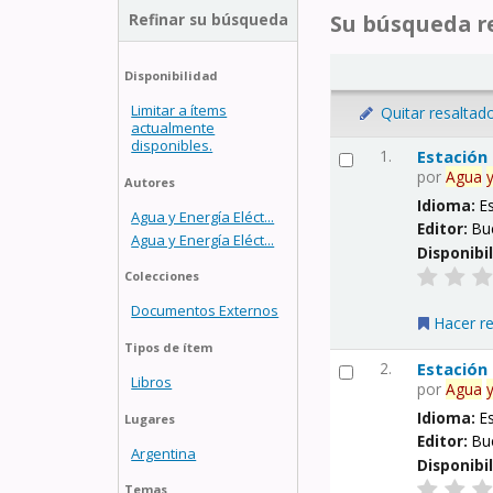
Refinar su búsqueda
Su búsqueda re
Disponibilidad
Limitar a ítems
Quitar resaltad
actualmente
disponibles.
1.
Estación
por
Agua
Autores
Idioma:
E
Agua y Energía Eléct...
Editor:
Bu
Agua y Energía Eléct...
Disponibi
Colecciones
Documentos Externos
Hacer r
Tipos de ítem
2.
Estación
Libros
por
Agua
Idioma:
E
Lugares
Editor:
Bu
Argentina
Disponibi
Temas