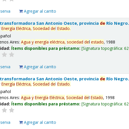
eserva
Agregar al carrito
 transformadora San Antonio Oeste, provincia
de
Río Negro
y
Energía
Eléctrica,
Sociedad
de
l
Estado
.
spañol
enos Aires:
Agua
y
energía
eléctrica,
sociedad
de
l
estado
, 1988
lidad:
Ítems disponibles para préstamo:
Signatura topográfica:
62
eserva
Agregar al carrito
 transformadora San Antonio Oeste, provincia
de
Río Negro
y
Energía
Eléctrica,
Sociedad
de
l
Estado
.
spañol
enos Aires:
Agua
y
Energía
Eléctrica,
Sociedad
de
l
Estado
, 1998
lidad:
Ítems disponibles para préstamo:
Signatura topográfica:
62
eserva
Agregar al carrito