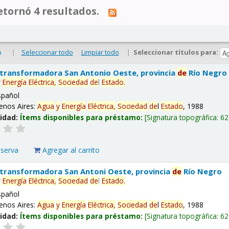
tornó 4 resultados.
|
Seleccionar todo
Limpiar todo
|
Seleccionar títulos para:
o
 transformadora San Antonio Oeste, provincia
de
Río Negro
y
Energía
Eléctrica,
Sociedad
de
l
Estado
.
spañol
enos Aires:
Agua
y
Energía
Eléctrica,
Sociedad
de
l
Estado
, 1988
lidad:
Ítems disponibles para préstamo:
Signatura topográfica:
62
eserva
Agregar al carrito
 transformadora San Antoni Oeste, provincia
de
Río Negro
y
Energía
Eléctrica,
Sociedad
de
l
Estado
.
spañol
enos Aires:
Agua
y
Energía
Eléctrica,
Sociedad
de
l
Estado
, 1988
lidad:
Ítems disponibles para préstamo:
Signatura topográfica:
62