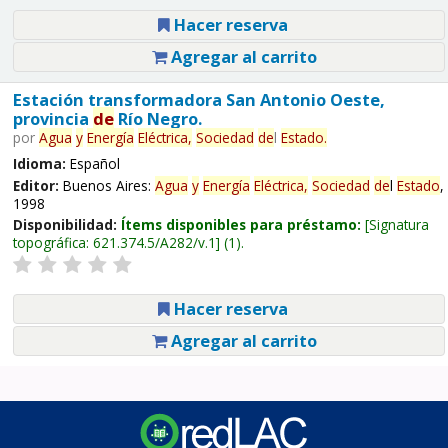
Hacer reserva
Agregar al carrito
Estación transformadora San Antonio Oeste,
provincia
de
Río Negro.
por
Agua
y
Energía
Eléctrica,
Sociedad
de
l
Estado
.
Idioma:
Español
Editor:
Buenos Aires:
Agua
y
Energía
Eléctrica,
Sociedad
de
l
Estado
,
1998
Disponibilidad:
Ítems disponibles para préstamo:
Signatura
topográfica:
621.374.5/A282/v.1
(1).
Hacer reserva
Agregar al carrito