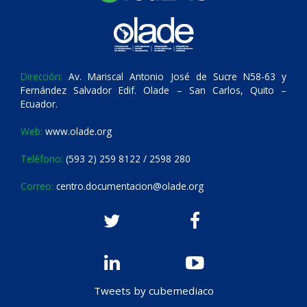
Dirección:
Av. Mariscal Antonio José de Sucre N58-63 y
Fernández Salvador Edif. Olade – San Carlos, Quito –
Ecuador.
Web:
www.olade.org
Teléfono:
(593 2) 259 8122 / 2598 280
Correo:
centro.documentacion@olade.org
Tweets by cubemediaco