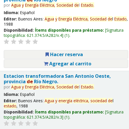
por
Agua
y
Energía
Eléctrica,
Sociedad
de
l
Estado
.
Idioma:
Español
Editor:
Buenos Aires:
Agua
y
Energía
Eléctrica,
Sociedad
de
l
Estado
,
1988
Disponibilidad:
Ítems disponibles para préstamo:
Signatura
topográfica:
621.374.5/A282/v.4
(1).
Hacer reserva
Agregar al carrito
Estacion transformadora San Antonio Oeste,
provincia
de
Río Negro.
por
Agua
y
Energía
Eléctrica,
Sociedad
de
l
Estado
.
Idioma:
Español
Editor:
Buenos Aires:
Agua
y
energía
eléctrica,
sociedad
de
l
estado
, 1988
Disponibilidad:
Ítems disponibles para préstamo:
Signatura
topográfica:
621.374.5/A282/v.3
(1).