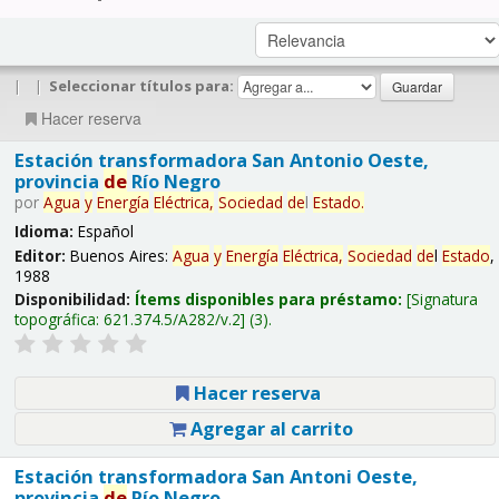
|
|
Seleccionar títulos para:
Hacer reserva
Estación transformadora San Antonio Oeste,
provincia
de
Río Negro
por
Agua
y
Energía
Eléctrica,
Sociedad
de
l
Estado
.
Idioma:
Español
Editor:
Buenos Aires:
Agua
y
Energía
Eléctrica,
Sociedad
de
l
Estado
,
1988
Disponibilidad:
Ítems disponibles para préstamo:
Signatura
topográfica:
621.374.5/A282/v.2
(3).
Hacer reserva
Agregar al carrito
Estación transformadora San Antoni Oeste,
provincia
de
Río Negro