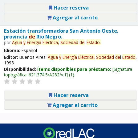
Hacer reserva
Agregar al carrito
Estación transformadora San Antonio Oeste,
provincia
de
Río Negro.
por
Agua
y
Energía
Eléctrica,
Sociedad
de
l
Estado
.
Idioma:
Español
Editor:
Buenos Aires:
Agua
y
Energía
Eléctrica,
Sociedad
de
l
Estado
,
1998
Disponibilidad:
Ítems disponibles para préstamo:
Signatura
topográfica:
621.374.5/A282/v.1
(1).
Hacer reserva
Agregar al carrito