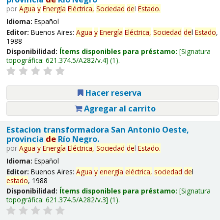
por
Agua
y
Energía
Eléctrica,
Sociedad
de
l
Estado
.
Idioma:
Español
Editor:
Buenos Aires:
Agua
y
Energía
Eléctrica,
Sociedad
de
l
Estado
,
1988
Disponibilidad:
Ítems disponibles para préstamo:
Signatura
topográfica:
621.374.5/A282/v.4
(1).
Hacer reserva
Agregar al carrito
Estacion transformadora San Antonio Oeste,
provincia
de
Río Negro.
por
Agua
y
Energía
Eléctrica,
Sociedad
de
l
Estado
.
Idioma:
Español
Editor:
Buenos Aires:
Agua
y
energía
eléctrica,
sociedad
de
l
estado
, 1988
Disponibilidad:
Ítems disponibles para préstamo:
Signatura
topográfica:
621.374.5/A282/v.3
(1).