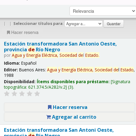
|
|
Seleccionar títulos para:
Hacer reserva
Estación transformadora San Antonio Oeste,
provincia
de
Río Negro
por
Agua
y
Energía
Eléctrica,
Sociedad
de
l
Estado
.
Idioma:
Español
Editor:
Buenos Aires:
Agua
y
Energía
Eléctrica,
Sociedad
de
l
Estado
,
1988
Disponibilidad:
Ítems disponibles para préstamo:
Signatura
topográfica:
621.374.5/A282/v.2
(3).
Hacer reserva
Agregar al carrito
Estación transformadora San Antoni Oeste,
provincia
de
Río Negro