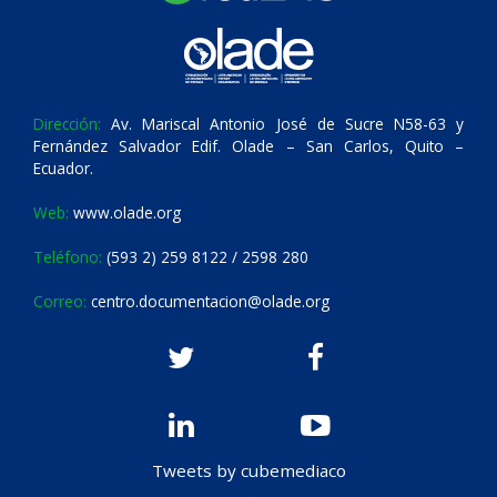
Dirección:
Av. Mariscal Antonio José de Sucre N58-63 y
Fernández Salvador Edif. Olade – San Carlos, Quito –
Ecuador.
Web:
www.olade.org
Teléfono:
(593 2) 259 8122 / 2598 280
Correo:
centro.documentacion@olade.org
Tweets by cubemediaco