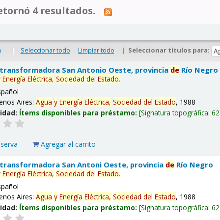
tornó 4 resultados.
|
Seleccionar todo
Limpiar todo
|
Seleccionar títulos para:
o
 transformadora San Antonio Oeste, provincia
de
Río Negro
y
Energía
Eléctrica,
Sociedad
de
l
Estado
.
spañol
enos Aires:
Agua
y
Energía
Eléctrica,
Sociedad
de
l
Estado
, 1988
lidad:
Ítems disponibles para préstamo:
Signatura topográfica:
62
eserva
Agregar al carrito
 transformadora San Antoni Oeste, provincia
de
Río Negro
y
Energía
Eléctrica,
Sociedad
de
l
Estado
.
spañol
enos Aires:
Agua
y
Energía
Eléctrica,
Sociedad
de
l
Estado
, 1988
lidad:
Ítems disponibles para préstamo:
Signatura topográfica:
62