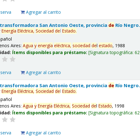
eserva
Agregar al carrito
 transformadora San Antonio Oeste, provincia
de
Río Negro
y
Energía
Eléctrica,
Sociedad
de
l
Estado
.
spañol
enos Aires:
Agua
y
energía
eléctrica,
sociedad
de
l
estado
, 1988
lidad:
Ítems disponibles para préstamo:
Signatura topográfica:
62
eserva
Agregar al carrito
 transformadora San Antonio Oeste, provincia
de
Río Negro
y
Energía
Eléctrica,
Sociedad
de
l
Estado
.
spañol
enos Aires:
Agua
y
Energía
Eléctrica,
Sociedad
de
l
Estado
, 1998
lidad:
Ítems disponibles para préstamo:
Signatura topográfica:
62
eserva
Agregar al carrito