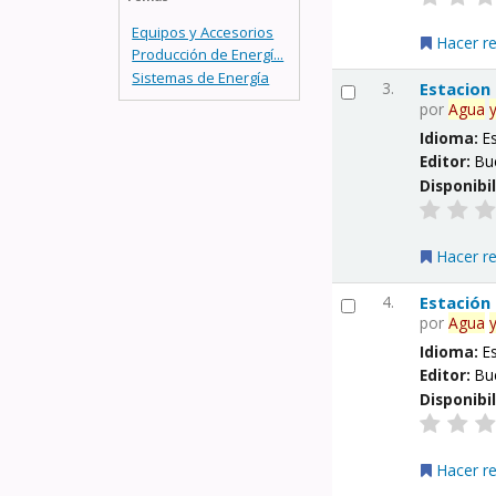
Equipos y Accesorios
Hacer r
Producción de Energí...
Sistemas de Energía
3.
Estacion
por
Agua
Idioma:
E
Editor:
Bu
Disponibi
Hacer r
4.
Estación
por
Agua
Idioma:
E
Editor:
Bu
Disponibi
Hacer r