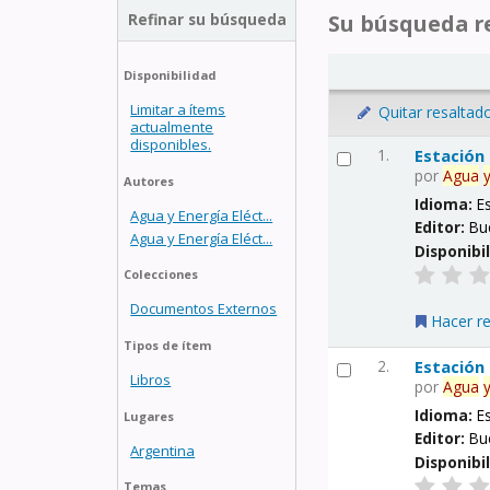
Refinar su búsqueda
Su búsqueda re
Disponibilidad
Limitar a ítems
Quitar resaltad
actualmente
disponibles.
1.
Estación
por
Agua
Autores
Idioma:
E
Agua y Energía Eléct...
Editor:
Bu
Agua y Energía Eléct...
Disponibi
Colecciones
Documentos Externos
Hacer r
Tipos de ítem
2.
Estación
Libros
por
Agua
Idioma:
E
Lugares
Editor:
Bu
Argentina
Disponibi
Temas