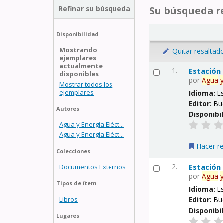
Refinar su búsqueda
Su búsqueda re
Disponibilidad
Mostrando
Quitar resaltad
ejemplares
actualmente
1.
Estación
disponibles
por
Agua
Mostrar todos los
ejemplares
Idioma:
E
Editor:
Bu
Autores
Disponibi
Agua y Energía Eléct...
Agua y Energía Eléct...
Hacer r
Colecciones
2.
Estación
Documentos Externos
por
Agua
Tipos de ítem
Idioma:
E
Libros
Editor:
Bu
Disponibi
Lugares