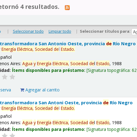
tornó 4 resultados.
|
Seleccionar todo
Limpiar todo
|
Seleccionar títulos para:
o
 transformadora San Antonio Oeste, provincia
de
Río Negro
y
Energía
Eléctrica,
Sociedad
de
l
Estado
.
spañol
enos Aires:
Agua
y
Energía
Eléctrica,
Sociedad
de
l
Estado
, 1988
lidad:
Ítems disponibles para préstamo:
Signatura topográfica:
62
eserva
Agregar al carrito
 transformadora San Antoni Oeste, provincia
de
Río Negro
y
Energía
Eléctrica,
Sociedad
de
l
Estado
.
spañol
enos Aires:
Agua
y
Energía
Eléctrica,
Sociedad
de
l
Estado
, 1988
lidad:
Ítems disponibles para préstamo:
Signatura topográfica:
62