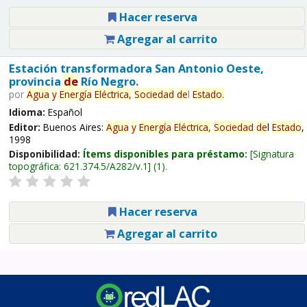
Hacer reserva
Agregar al carrito
Estación transformadora San Antonio Oeste,
provincia
de
Río Negro.
por
Agua
y
Energía
Eléctrica,
Sociedad
de
l
Estado
.
Idioma:
Español
Editor:
Buenos Aires:
Agua
y
Energía
Eléctrica,
Sociedad
de
l
Estado
,
1998
Disponibilidad:
Ítems disponibles para préstamo:
Signatura
topográfica:
621.374.5/A282/v.1
(1).
Hacer reserva
Agregar al carrito