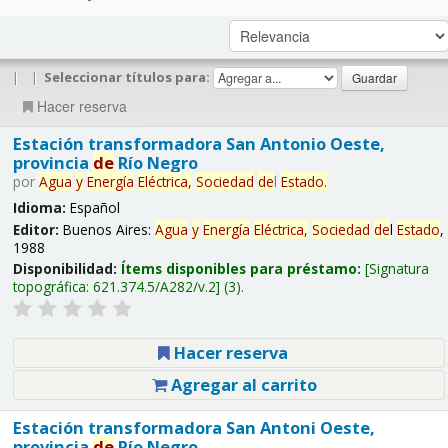
|
|
Seleccionar títulos para:
Hacer reserva
Estación transformadora San Antonio Oeste,
provincia
de
Río Negro
por
Agua
y
Energía
Eléctrica,
Sociedad
de
l
Estado
.
Idioma:
Español
Editor:
Buenos Aires:
Agua
y
Energía
Eléctrica,
Sociedad
de
l
Estado
,
1988
Disponibilidad:
Ítems disponibles para préstamo:
Signatura
topográfica:
621.374.5/A282/v.2
(3).
Hacer reserva
Agregar al carrito
Estación transformadora San Antoni Oeste,
provincia
de
Río Negro