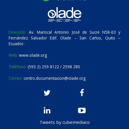
Dirección:
Av. Mariscal Antonio José de Sucre N58-63 y
Fernández Salvador Edif. Olade – San Carlos, Quito –
Ecuador.
Web:
www.olade.org
Teléfono:
(593 2) 259 8122 / 2598 280
Correo:
centro.documentacion@olade.org
Tweets by cubemediaco