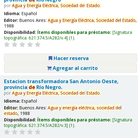
por
Agua
y
Energía
Eléctrica,
Sociedad
de
l
Estado
.
Idioma:
Español
Editor:
Buenos Aires:
Agua
y
Energía
Eléctrica,
Sociedad
de
l
Estado
,
1988
Disponibilidad:
Ítems disponibles para préstamo:
Signatura
topográfica:
621.374.5/A282/v.4
(1).
Hacer reserva
Agregar al carrito
Estacion transformadora San Antonio Oeste,
provincia
de
Río Negro.
por
Agua
y
Energía
Eléctrica,
Sociedad
de
l
Estado
.
Idioma:
Español
Editor:
Buenos Aires:
Agua
y
energía
eléctrica,
sociedad
de
l
estado
, 1988
Disponibilidad:
Ítems disponibles para préstamo:
Signatura
topográfica:
621.374.5/A282/v.3
(1).