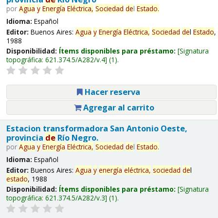
por
Agua
y
Energía
Eléctrica,
Sociedad
de
l
Estado
.
Idioma:
Español
Editor:
Buenos Aires:
Agua
y
Energía
Eléctrica,
Sociedad
de
l
Estado
,
1988
Disponibilidad:
Ítems disponibles para préstamo:
Signatura
topográfica:
621.374.5/A282/v.4
(1).
Hacer reserva
Agregar al carrito
Estacion transformadora San Antonio Oeste,
provincia
de
Río Negro.
por
Agua
y
Energía
Eléctrica,
Sociedad
de
l
Estado
.
Idioma:
Español
Editor:
Buenos Aires:
Agua
y
energía
eléctrica,
sociedad
de
l
estado
, 1988
Disponibilidad:
Ítems disponibles para préstamo:
Signatura
topográfica:
621.374.5/A282/v.3
(1).