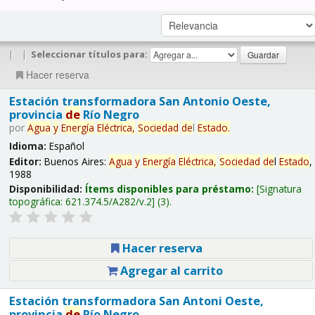
|
|
Seleccionar títulos para:
Hacer reserva
Estación transformadora San Antonio Oeste,
provincia
de
Río Negro
por
Agua
y
Energía
Eléctrica,
Sociedad
de
l
Estado
.
Idioma:
Español
Editor:
Buenos Aires:
Agua
y
Energía
Eléctrica,
Sociedad
de
l
Estado
,
1988
Disponibilidad:
Ítems disponibles para préstamo:
Signatura
topográfica:
621.374.5/A282/v.2
(3).
Hacer reserva
Agregar al carrito
Estación transformadora San Antoni Oeste,
provincia
de
Río Negro