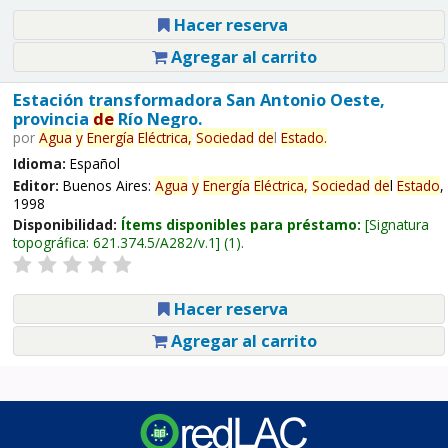
Hacer reserva
Agregar al carrito
Estación transformadora San Antonio Oeste,
provincia
de
Río Negro.
por
Agua
y
Energía
Eléctrica,
Sociedad
de
l
Estado
.
Idioma:
Español
Editor:
Buenos Aires:
Agua
y
Energía
Eléctrica,
Sociedad
de
l
Estado
,
1998
Disponibilidad:
Ítems disponibles para préstamo:
Signatura
topográfica:
621.374.5/A282/v.1
(1).
Hacer reserva
Agregar al carrito