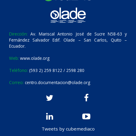
Dirección:
Av. Mariscal Antonio José de Sucre N58-63 y
Fernández Salvador Edif. Olade – San Carlos, Quito –
Ecuador.
Web:
www.olade.org
Teléfono:
(593 2) 259 8122 / 2598 280
Correo:
centro.documentacion@olade.org
Tweets by cubemediaco