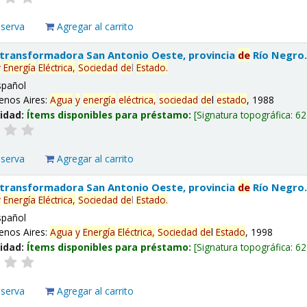
eserva
Agregar al carrito
 transformadora San Antonio Oeste, provincia
de
Río Negro
y
Energía
Eléctrica,
Sociedad
de
l
Estado
.
spañol
enos Aires:
Agua
y
energía
eléctrica,
sociedad
de
l
estado
, 1988
lidad:
Ítems disponibles para préstamo:
Signatura topográfica:
62
eserva
Agregar al carrito
 transformadora San Antonio Oeste, provincia
de
Río Negro
y
Energía
Eléctrica,
Sociedad
de
l
Estado
.
spañol
enos Aires:
Agua
y
Energía
Eléctrica,
Sociedad
de
l
Estado
, 1998
lidad:
Ítems disponibles para préstamo:
Signatura topográfica:
62
eserva
Agregar al carrito