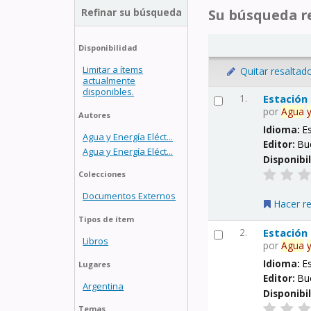
Refinar su búsqueda
Su búsqueda re
Disponibilidad
Limitar a ítems
Quitar resaltad
actualmente
disponibles.
1.
Estación
por
Agua
Autores
Idioma:
E
Agua y Energía Eléct...
Editor:
Bu
Agua y Energía Eléct...
Disponibi
Colecciones
Documentos Externos
Hacer r
Tipos de ítem
2.
Estación
Libros
por
Agua
Idioma:
E
Lugares
Editor:
Bu
Argentina
Disponibi
Temas