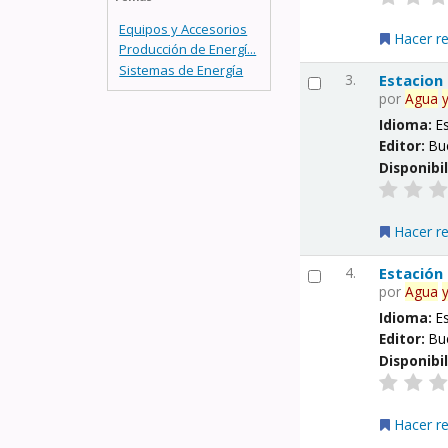
Equipos y Accesorios
Hacer r
Producción de Energí...
Sistemas de Energía
3.
Estacion
por
Agua
Idioma:
E
Editor:
Bu
Disponibi
Hacer r
4.
Estación
por
Agua
Idioma:
E
Editor:
Bu
Disponibi
Hacer r