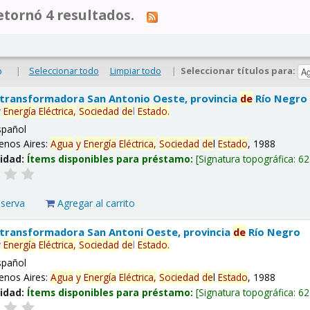
tornó 4 resultados.
|
Seleccionar todo
Limpiar todo
|
Seleccionar títulos para:
o
 transformadora San Antonio Oeste, provincia
de
Río Negro
y
Energía
Eléctrica,
Sociedad
de
l
Estado
.
spañol
enos Aires:
Agua
y
Energía
Eléctrica,
Sociedad
de
l
Estado
, 1988
lidad:
Ítems disponibles para préstamo:
Signatura topográfica:
62
eserva
Agregar al carrito
 transformadora San Antoni Oeste, provincia
de
Río Negro
y
Energía
Eléctrica,
Sociedad
de
l
Estado
.
spañol
enos Aires:
Agua
y
Energía
Eléctrica,
Sociedad
de
l
Estado
, 1988
lidad:
Ítems disponibles para préstamo:
Signatura topográfica:
62