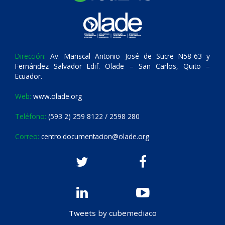
Dirección:
Av. Mariscal Antonio José de Sucre N58-63 y
Fernández Salvador Edif. Olade – San Carlos, Quito –
Ecuador.
Web:
www.olade.org
Teléfono:
(593 2) 259 8122 / 2598 280
Correo:
centro.documentacion@olade.org
Tweets by cubemediaco