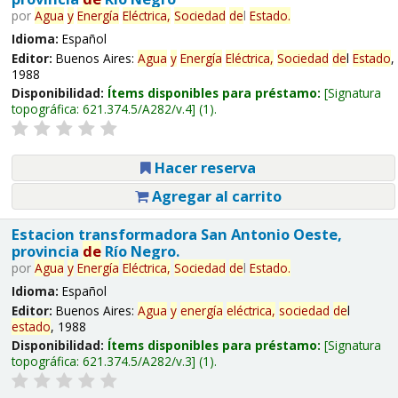
por
Agua
y
Energía
Eléctrica,
Sociedad
de
l
Estado
.
Idioma:
Español
Editor:
Buenos Aires:
Agua
y
Energía
Eléctrica,
Sociedad
de
l
Estado
,
1988
Disponibilidad:
Ítems disponibles para préstamo:
Signatura
topográfica:
621.374.5/A282/v.4
(1).
Hacer reserva
Agregar al carrito
Estacion transformadora San Antonio Oeste,
provincia
de
Río Negro.
por
Agua
y
Energía
Eléctrica,
Sociedad
de
l
Estado
.
Idioma:
Español
Editor:
Buenos Aires:
Agua
y
energía
eléctrica,
sociedad
de
l
estado
, 1988
Disponibilidad:
Ítems disponibles para préstamo:
Signatura
topográfica:
621.374.5/A282/v.3
(1).