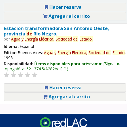
Hacer reserva
Agregar al carrito
Estación transformadora San Antonio Oeste,
provincia
de
Río Negro.
por
Agua
y
Energía
Eléctrica,
Sociedad
de
l
Estado
.
Idioma:
Español
Editor:
Buenos Aires:
Agua
y
Energía
Eléctrica,
Sociedad
de
l
Estado
,
1998
Disponibilidad:
Ítems disponibles para préstamo:
Signatura
topográfica:
621.374.5/A282/v.1
(1).
Hacer reserva
Agregar al carrito