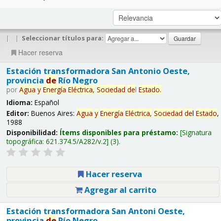
|
|
Seleccionar títulos para:
Hacer reserva
Estación transformadora San Antonio Oeste,
provincia
de
Río Negro
por
Agua
y
Energía
Eléctrica,
Sociedad
de
l
Estado
.
Idioma:
Español
Editor:
Buenos Aires:
Agua
y
Energía
Eléctrica,
Sociedad
de
l
Estado
,
1988
Disponibilidad:
Ítems disponibles para préstamo:
Signatura
topográfica:
621.374.5/A282/v.2
(3).
Hacer reserva
Agregar al carrito
Estación transformadora San Antoni Oeste,
provincia
de
Río Negro