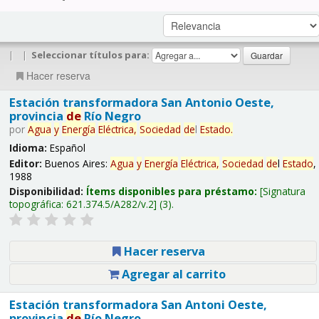
|
|
Seleccionar títulos para:
Hacer reserva
Estación transformadora San Antonio Oeste,
provincia
de
Río Negro
por
Agua
y
Energía
Eléctrica,
Sociedad
de
l
Estado
.
Idioma:
Español
Editor:
Buenos Aires:
Agua
y
Energía
Eléctrica,
Sociedad
de
l
Estado
,
1988
Disponibilidad:
Ítems disponibles para préstamo:
Signatura
topográfica:
621.374.5/A282/v.2
(3).
Hacer reserva
Agregar al carrito
Estación transformadora San Antoni Oeste,
provincia
de
Río Negro