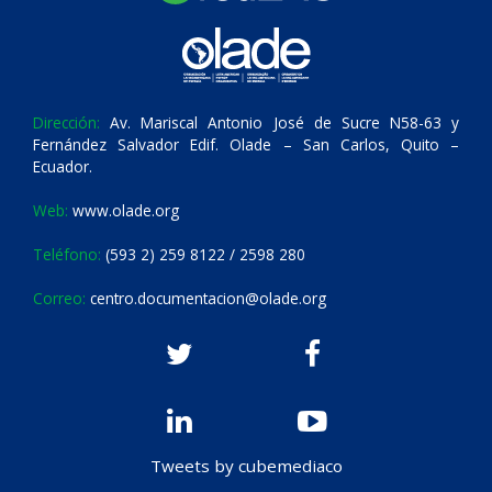
Dirección:
Av. Mariscal Antonio José de Sucre N58-63 y
Fernández Salvador Edif. Olade – San Carlos, Quito –
Ecuador.
Web:
www.olade.org
Teléfono:
(593 2) 259 8122 / 2598 280
Correo:
centro.documentacion@olade.org
Tweets by cubemediaco