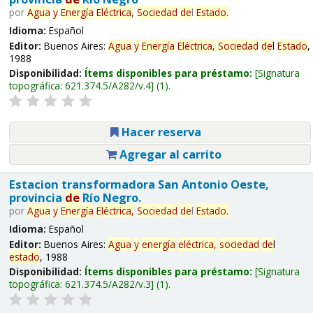
por
Agua
y
Energía
Eléctrica,
Sociedad
de
l
Estado
.
Idioma:
Español
Editor:
Buenos Aires:
Agua
y
Energía
Eléctrica,
Sociedad
de
l
Estado
,
1988
Disponibilidad:
Ítems disponibles para préstamo:
Signatura
topográfica:
621.374.5/A282/v.4
(1).
Hacer reserva
Agregar al carrito
Estacion transformadora San Antonio Oeste,
provincia
de
Río Negro.
por
Agua
y
Energía
Eléctrica,
Sociedad
de
l
Estado
.
Idioma:
Español
Editor:
Buenos Aires:
Agua
y
energía
eléctrica,
sociedad
de
l
estado
, 1988
Disponibilidad:
Ítems disponibles para préstamo:
Signatura
topográfica:
621.374.5/A282/v.3
(1).