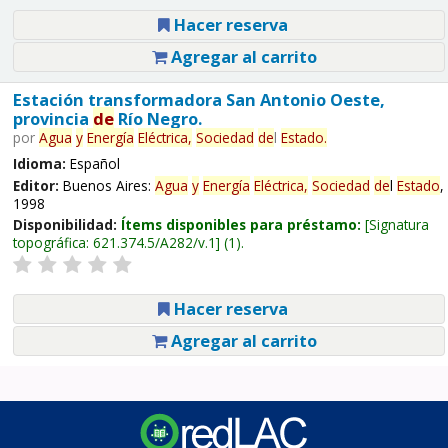
Hacer reserva
Agregar al carrito
Estación transformadora San Antonio Oeste,
provincia
de
Río Negro.
por
Agua
y
Energía
Eléctrica,
Sociedad
de
l
Estado
.
Idioma:
Español
Editor:
Buenos Aires:
Agua
y
Energía
Eléctrica,
Sociedad
de
l
Estado
,
1998
Disponibilidad:
Ítems disponibles para préstamo:
Signatura
topográfica:
621.374.5/A282/v.1
(1).
Hacer reserva
Agregar al carrito