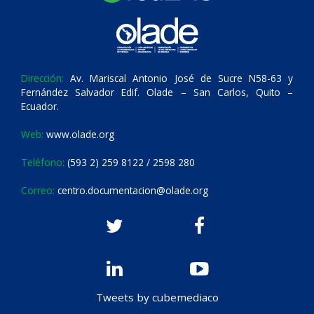
Dirección:
Av. Mariscal Antonio José de Sucre N58-63 y
Fernández Salvador Edif. Olade – San Carlos, Quito –
Ecuador.
Web:
www.olade.org
Teléfono:
(593 2) 259 8122 / 2598 280
Correo:
centro.documentacion@olade.org
Tweets by cubemediaco