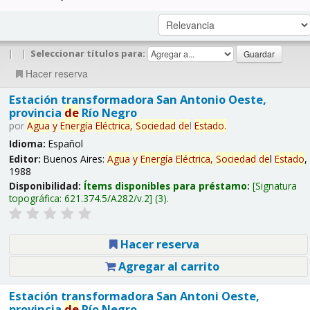
|
|
Seleccionar títulos para:
Hacer reserva
Estación transformadora San Antonio Oeste,
provincia
de
Río Negro
por
Agua
y
Energía
Eléctrica,
Sociedad
de
l
Estado
.
Idioma:
Español
Editor:
Buenos Aires:
Agua
y
Energía
Eléctrica,
Sociedad
de
l
Estado
,
1988
Disponibilidad:
Ítems disponibles para préstamo:
Signatura
topográfica:
621.374.5/A282/v.2
(3).
Hacer reserva
Agregar al carrito
Estación transformadora San Antoni Oeste,
provincia
de
Río Negro