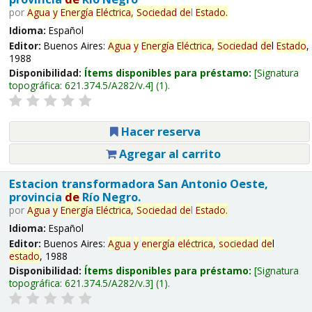
por
Agua
y
Energía
Eléctrica,
Sociedad
de
l
Estado
.
Idioma:
Español
Editor:
Buenos Aires:
Agua
y
Energía
Eléctrica,
Sociedad
de
l
Estado
,
1988
Disponibilidad:
Ítems disponibles para préstamo:
Signatura
topográfica:
621.374.5/A282/v.4
(1).
Hacer reserva
Agregar al carrito
Estacion transformadora San Antonio Oeste,
provincia
de
Río Negro.
por
Agua
y
Energía
Eléctrica,
Sociedad
de
l
Estado
.
Idioma:
Español
Editor:
Buenos Aires:
Agua
y
energía
eléctrica,
sociedad
de
l
estado
, 1988
Disponibilidad:
Ítems disponibles para préstamo:
Signatura
topográfica:
621.374.5/A282/v.3
(1).