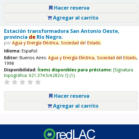
Hacer reserva
Agregar al carrito
Estación transformadora San Antonio Oeste,
provincia
de
Río Negro.
por
Agua
y
Energía
Eléctrica,
Sociedad
de
l
Estado
.
Idioma:
Español
Editor:
Buenos Aires:
Agua
y
Energía
Eléctrica,
Sociedad
de
l
Estado
,
1998
Disponibilidad:
Ítems disponibles para préstamo:
Signatura
topográfica:
621.374.5/A282/v.1
(1).
Hacer reserva
Agregar al carrito