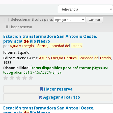
|
|
Seleccionar títulos para:
Hacer reserva
Estación transformadora San Antonio Oeste,
provincia
de
Río Negro
por
Agua
y
Energía
Eléctrica,
Sociedad
de
l
Estado
.
Idioma:
Español
Editor:
Buenos Aires:
Agua
y
Energía
Eléctrica,
Sociedad
de
l
Estado
,
1988
Disponibilidad:
Ítems disponibles para préstamo:
Signatura
topográfica:
621.374.5/A282/v.2
(3).
Hacer reserva
Agregar al carrito
Estación transformadora San Antoni Oeste,
provincia
de
Río Negro