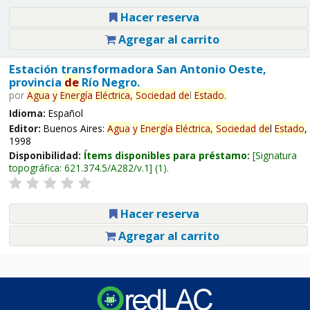
Hacer reserva
Agregar al carrito
Estación transformadora San Antonio Oeste,
provincia
de
Río Negro.
por
Agua
y
Energía
Eléctrica,
Sociedad
de
l
Estado
.
Idioma:
Español
Editor:
Buenos Aires:
Agua
y
Energía
Eléctrica,
Sociedad
de
l
Estado
,
1998
Disponibilidad:
Ítems disponibles para préstamo:
Signatura
topográfica:
621.374.5/A282/v.1
(1).
Hacer reserva
Agregar al carrito