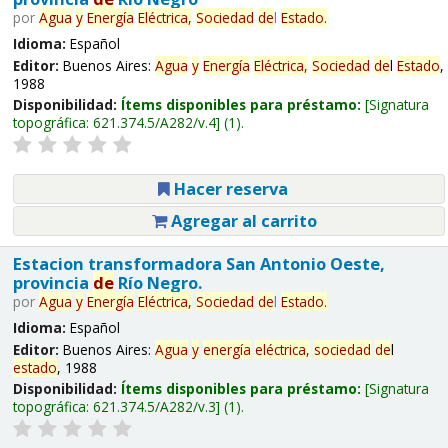
por
Agua
y
Energía
Eléctrica,
Sociedad
de
l
Estado
.
Idioma:
Español
Editor:
Buenos Aires:
Agua
y
Energía
Eléctrica,
Sociedad
de
l
Estado
,
1988
Disponibilidad:
Ítems disponibles para préstamo:
Signatura
topográfica:
621.374.5/A282/v.4
(1).
Hacer reserva
Agregar al carrito
Estacion transformadora San Antonio Oeste,
provincia
de
Río Negro.
por
Agua
y
Energía
Eléctrica,
Sociedad
de
l
Estado
.
Idioma:
Español
Editor:
Buenos Aires:
Agua
y
energía
eléctrica,
sociedad
de
l
estado
, 1988
Disponibilidad:
Ítems disponibles para préstamo:
Signatura
topográfica:
621.374.5/A282/v.3
(1).