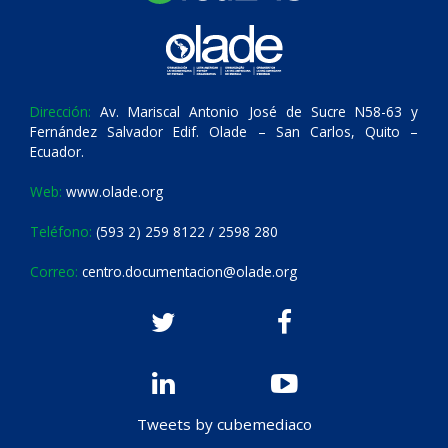
Dirección:
Av. Mariscal Antonio José de Sucre N58-63 y
Fernández Salvador Edif. Olade – San Carlos, Quito –
Ecuador.
Web:
www.olade.org
Teléfono:
(593 2) 259 8122 / 2598 280
Correo:
centro.documentacion@olade.org
Tweets by cubemediaco