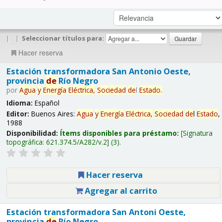
|
|
Seleccionar títulos para:
Hacer reserva
Estación transformadora San Antonio Oeste,
provincia
de
Río Negro
por
Agua
y
Energía
Eléctrica,
Sociedad
de
l
Estado
.
Idioma:
Español
Editor:
Buenos Aires:
Agua
y
Energía
Eléctrica,
Sociedad
de
l
Estado
,
1988
Disponibilidad:
Ítems disponibles para préstamo:
Signatura
topográfica:
621.374.5/A282/v.2
(3).
Hacer reserva
Agregar al carrito
Estación transformadora San Antoni Oeste,
provincia
de
Río Negro