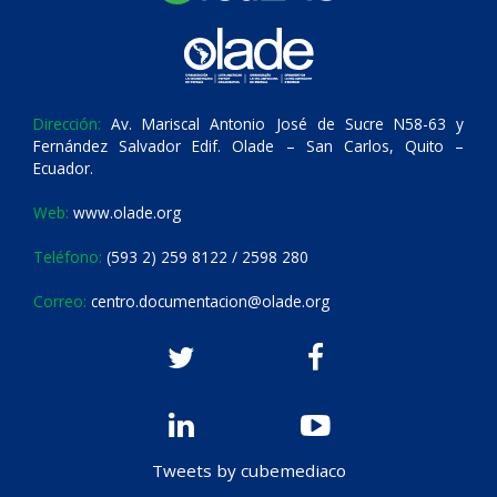
Dirección:
Av. Mariscal Antonio José de Sucre N58-63 y
Fernández Salvador Edif. Olade – San Carlos, Quito –
Ecuador.
Web:
www.olade.org
Teléfono:
(593 2) 259 8122 / 2598 280
Correo:
centro.documentacion@olade.org
Tweets by cubemediaco