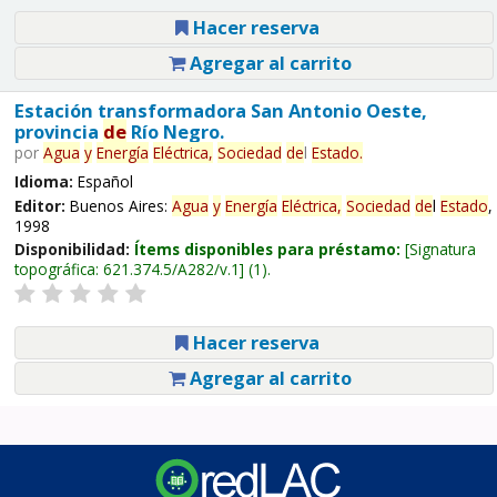
Hacer reserva
Agregar al carrito
Estación transformadora San Antonio Oeste,
provincia
de
Río Negro.
por
Agua
y
Energía
Eléctrica,
Sociedad
de
l
Estado
.
Idioma:
Español
Editor:
Buenos Aires:
Agua
y
Energía
Eléctrica,
Sociedad
de
l
Estado
,
1998
Disponibilidad:
Ítems disponibles para préstamo:
Signatura
topográfica:
621.374.5/A282/v.1
(1).
Hacer reserva
Agregar al carrito