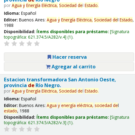
por
Agua
y
Energía
Eléctrica,
Sociedad
de
l
Estado
.
Idioma:
Español
Editor:
Buenos Aires:
Agua
y
Energía
Eléctrica,
Sociedad
de
l
Estado
,
1988
Disponibilidad:
Ítems disponibles para préstamo:
Signatura
topográfica:
621.374.5/A282/v.4
(1).
Hacer reserva
Agregar al carrito
Estacion transformadora San Antonio Oeste,
provincia
de
Río Negro.
por
Agua
y
Energía
Eléctrica,
Sociedad
de
l
Estado
.
Idioma:
Español
Editor:
Buenos Aires:
Agua
y
energía
eléctrica,
sociedad
de
l
estado
, 1988
Disponibilidad:
Ítems disponibles para préstamo:
Signatura
topográfica:
621.374.5/A282/v.3
(1).