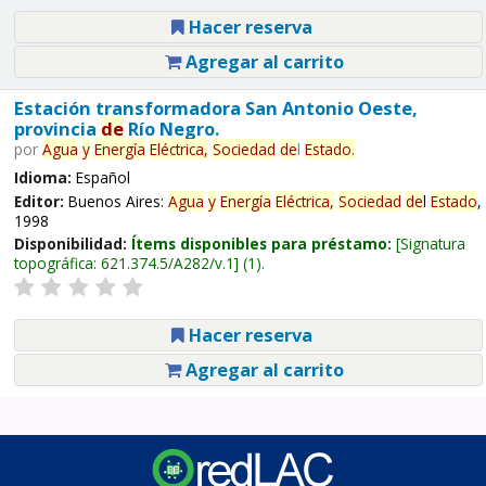
Hacer reserva
Agregar al carrito
Estación transformadora San Antonio Oeste,
provincia
de
Río Negro.
por
Agua
y
Energía
Eléctrica,
Sociedad
de
l
Estado
.
Idioma:
Español
Editor:
Buenos Aires:
Agua
y
Energía
Eléctrica,
Sociedad
de
l
Estado
,
1998
Disponibilidad:
Ítems disponibles para préstamo:
Signatura
topográfica:
621.374.5/A282/v.1
(1).
Hacer reserva
Agregar al carrito