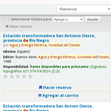
|
|
Seleccionar títulos para:
Hacer reserva
Estación transformadora San Antonio Oeste,
provincia
de
Río Negro
por
Agua
y
Energía
Eléctrica,
Sociedad
de
l
Estado
.
Idioma:
Español
Editor:
Buenos Aires:
Agua
y
Energía
Eléctrica,
Sociedad
de
l
Estado
,
1988
Disponibilidad:
Ítems disponibles para préstamo:
Signatura
topográfica:
621.374.5/A282/v.2
(3).
Hacer reserva
Agregar al carrito
Estación transformadora San Antoni Oeste,
provincia
de
Río Negro