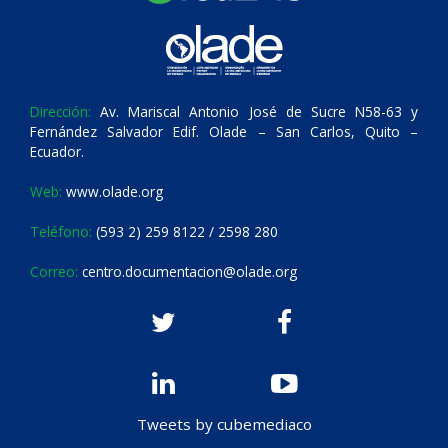
Dirección:
Av. Mariscal Antonio José de Sucre N58-63 y
Fernández Salvador Edif. Olade – San Carlos, Quito –
Ecuador.
Web:
www.olade.org
Teléfono:
(593 2) 259 8122 / 2598 280
Correo:
centro.documentacion@olade.org
Tweets by cubemediaco