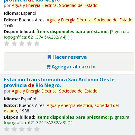
por
Agua
y
Energía
Eléctrica,
Sociedad
de
l
Estado
.
Idioma:
Español
Editor:
Buenos Aires:
Agua
y
Energía
Eléctrica,
Sociedad
de
l
Estado
,
1988
Disponibilidad:
Ítems disponibles para préstamo:
Signatura
topográfica:
621.374.5/A282/v.4
(1).
Hacer reserva
Agregar al carrito
Estacion transformadora San Antonio Oeste,
provincia
de
Río Negro.
por
Agua
y
Energía
Eléctrica,
Sociedad
de
l
Estado
.
Idioma:
Español
Editor:
Buenos Aires:
Agua
y
energía
eléctrica,
sociedad
de
l
estado
, 1988
Disponibilidad:
Ítems disponibles para préstamo:
Signatura
topográfica:
621.374.5/A282/v.3
(1).