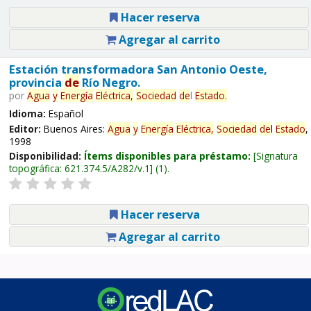
Hacer reserva
Agregar al carrito
Estación transformadora San Antonio Oeste,
provincia
de
Río Negro.
por
Agua
y
Energía
Eléctrica,
Sociedad
de
l
Estado
.
Idioma:
Español
Editor:
Buenos Aires:
Agua
y
Energía
Eléctrica,
Sociedad
de
l
Estado
,
1998
Disponibilidad:
Ítems disponibles para préstamo:
Signatura
topográfica:
621.374.5/A282/v.1
(1).
Hacer reserva
Agregar al carrito