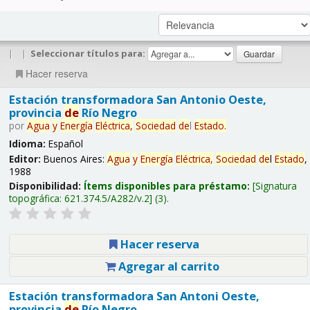
|
|
Seleccionar títulos para:
Hacer reserva
Estación transformadora San Antonio Oeste,
provincia
de
Río Negro
por
Agua
y
Energía
Eléctrica,
Sociedad
de
l
Estado
.
Idioma:
Español
Editor:
Buenos Aires:
Agua
y
Energía
Eléctrica,
Sociedad
de
l
Estado
,
1988
Disponibilidad:
Ítems disponibles para préstamo:
Signatura
topográfica:
621.374.5/A282/v.2
(3).
Hacer reserva
Agregar al carrito
Estación transformadora San Antoni Oeste,
provincia
de
Río Negro