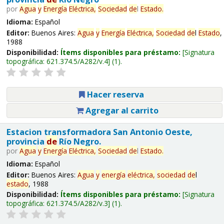
por
Agua
y
Energía
Eléctrica,
Sociedad
de
l
Estado
.
Idioma:
Español
Editor:
Buenos Aires:
Agua
y
Energía
Eléctrica,
Sociedad
de
l
Estado
,
1988
Disponibilidad:
Ítems disponibles para préstamo:
Signatura
topográfica:
621.374.5/A282/v.4
(1).
Hacer reserva
Agregar al carrito
Estacion transformadora San Antonio Oeste,
provincia
de
Río Negro.
por
Agua
y
Energía
Eléctrica,
Sociedad
de
l
Estado
.
Idioma:
Español
Editor:
Buenos Aires:
Agua
y
energía
eléctrica,
sociedad
de
l
estado
, 1988
Disponibilidad:
Ítems disponibles para préstamo:
Signatura
topográfica:
621.374.5/A282/v.3
(1).