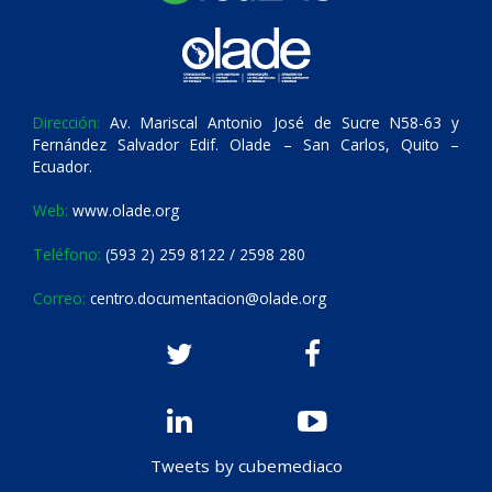
Dirección:
Av. Mariscal Antonio José de Sucre N58-63 y
Fernández Salvador Edif. Olade – San Carlos, Quito –
Ecuador.
Web:
www.olade.org
Teléfono:
(593 2) 259 8122 / 2598 280
Correo:
centro.documentacion@olade.org
Tweets by cubemediaco