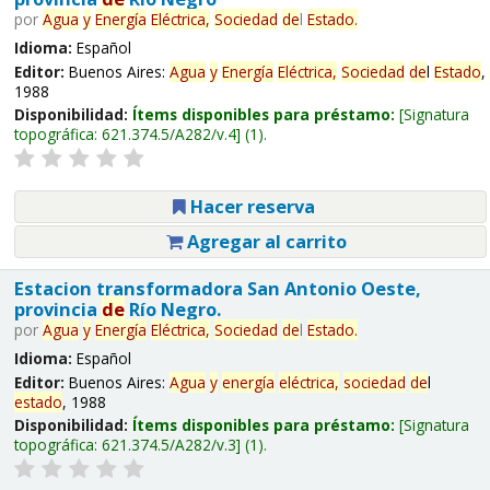
por
Agua
y
Energía
Eléctrica,
Sociedad
de
l
Estado
.
Idioma:
Español
Editor:
Buenos Aires:
Agua
y
Energía
Eléctrica,
Sociedad
de
l
Estado
,
1988
Disponibilidad:
Ítems disponibles para préstamo:
Signatura
topográfica:
621.374.5/A282/v.4
(1).
Hacer reserva
Agregar al carrito
Estacion transformadora San Antonio Oeste,
provincia
de
Río Negro.
por
Agua
y
Energía
Eléctrica,
Sociedad
de
l
Estado
.
Idioma:
Español
Editor:
Buenos Aires:
Agua
y
energía
eléctrica,
sociedad
de
l
estado
, 1988
Disponibilidad:
Ítems disponibles para préstamo:
Signatura
topográfica:
621.374.5/A282/v.3
(1).