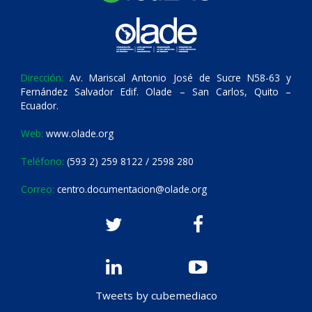
Dirección:
Av. Mariscal Antonio José de Sucre N58-63 y
Fernández Salvador Edif. Olade – San Carlos, Quito –
Ecuador.
Web:
www.olade.org
Teléfono:
(593 2) 259 8122 / 2598 280
Correo:
centro.documentacion@olade.org
Tweets by cubemediaco