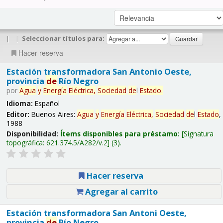
|
|
Seleccionar títulos para:
Hacer reserva
Estación transformadora San Antonio Oeste,
provincia
de
Río Negro
por
Agua
y
Energía
Eléctrica,
Sociedad
de
l
Estado
.
Idioma:
Español
Editor:
Buenos Aires:
Agua
y
Energía
Eléctrica,
Sociedad
de
l
Estado
,
1988
Disponibilidad:
Ítems disponibles para préstamo:
Signatura
topográfica:
621.374.5/A282/v.2
(3).
Hacer reserva
Agregar al carrito
Estación transformadora San Antoni Oeste,
provincia
de
Río Negro