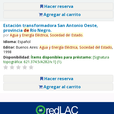
Hacer reserva
Agregar al carrito
Estación transformadora San Antonio Oeste,
provincia
de
Río Negro.
por
Agua
y
Energía
Eléctrica,
Sociedad
de
l
Estado
.
Idioma:
Español
Editor:
Buenos Aires:
Agua
y
Energía
Eléctrica,
Sociedad
de
l
Estado
,
1998
Disponibilidad:
Ítems disponibles para préstamo:
Signatura
topográfica:
621.374.5/A282/v.1
(1).
Hacer reserva
Agregar al carrito