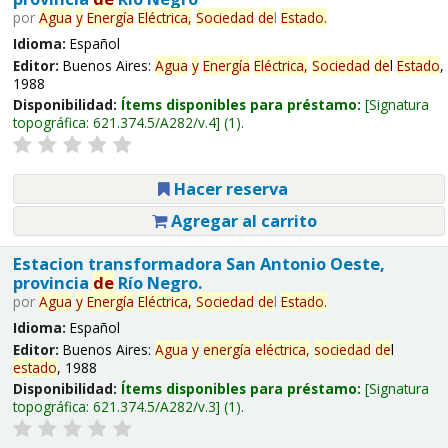
por
Agua
y
Energía
Eléctrica,
Sociedad
de
l
Estado
.
Idioma:
Español
Editor:
Buenos Aires:
Agua
y
Energía
Eléctrica,
Sociedad
de
l
Estado
,
1988
Disponibilidad:
Ítems disponibles para préstamo:
Signatura
topográfica:
621.374.5/A282/v.4
(1).
Hacer reserva
Agregar al carrito
Estacion transformadora San Antonio Oeste,
provincia
de
Río Negro.
por
Agua
y
Energía
Eléctrica,
Sociedad
de
l
Estado
.
Idioma:
Español
Editor:
Buenos Aires:
Agua
y
energía
eléctrica,
sociedad
de
l
estado
, 1988
Disponibilidad:
Ítems disponibles para préstamo:
Signatura
topográfica:
621.374.5/A282/v.3
(1).