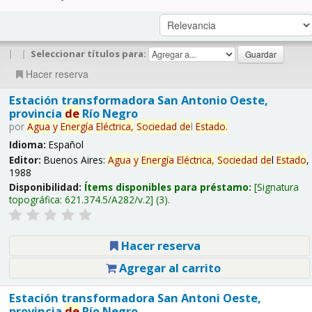
|
|
Seleccionar títulos para:
Hacer reserva
Estación transformadora San Antonio Oeste,
provincia
de
Río Negro
por
Agua
y
Energía
Eléctrica,
Sociedad
de
l
Estado
.
Idioma:
Español
Editor:
Buenos Aires:
Agua
y
Energía
Eléctrica,
Sociedad
de
l
Estado
,
1988
Disponibilidad:
Ítems disponibles para préstamo:
Signatura
topográfica:
621.374.5/A282/v.2
(3).
Hacer reserva
Agregar al carrito
Estación transformadora San Antoni Oeste,
provincia
de
Río Negro