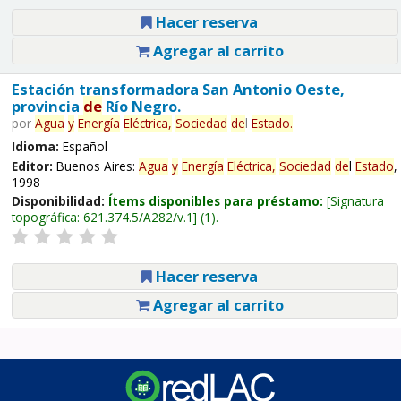
Hacer reserva
Agregar al carrito
Estación transformadora San Antonio Oeste,
provincia
de
Río Negro.
por
Agua
y
Energía
Eléctrica,
Sociedad
de
l
Estado
.
Idioma:
Español
Editor:
Buenos Aires:
Agua
y
Energía
Eléctrica,
Sociedad
de
l
Estado
,
1998
Disponibilidad:
Ítems disponibles para préstamo:
Signatura
topográfica:
621.374.5/A282/v.1
(1).
Hacer reserva
Agregar al carrito