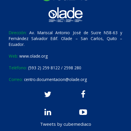
Dirección:
Av. Mariscal Antonio José de Sucre N58-63 y
Fernández Salvador Edif. Olade – San Carlos, Quito –
Ecuador.
Web:
www.olade.org
Teléfono:
(593 2) 259 8122 / 2598 280
Correo:
centro.documentacion@olade.org
Tweets by cubemediaco