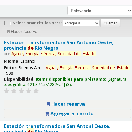
|
|
Seleccionar títulos para:
Hacer reserva
Estación transformadora San Antonio Oeste,
provincia
de
Río Negro
por
Agua
y
Energía
Eléctrica,
Sociedad
de
l
Estado
.
Idioma:
Español
Editor:
Buenos Aires:
Agua
y
Energía
Eléctrica,
Sociedad
de
l
Estado
,
1988
Disponibilidad:
Ítems disponibles para préstamo:
Signatura
topográfica:
621.374.5/A282/v.2
(3).
Hacer reserva
Agregar al carrito
Estación transformadora San Antoni Oeste,
provincia
de
Río Negro