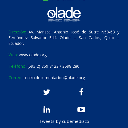
Dirección:
Av. Mariscal Antonio José de Sucre N58-63 y
Fernández Salvador Edif. Olade – San Carlos, Quito –
Ecuador.
Web:
www.olade.org
Teléfono:
(593 2) 259 8122 / 2598 280
Correo:
centro.documentacion@olade.org
Tweets by cubemediaco