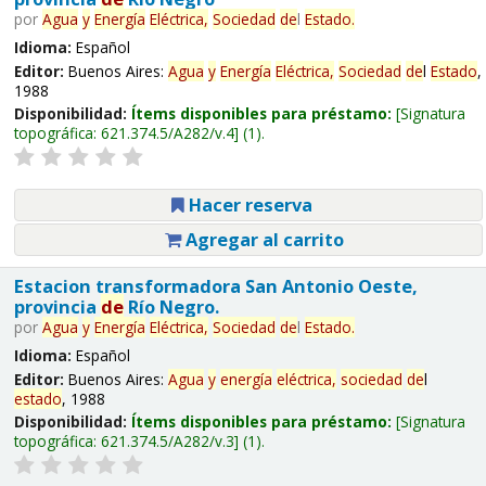
por
Agua
y
Energía
Eléctrica,
Sociedad
de
l
Estado
.
Idioma:
Español
Editor:
Buenos Aires:
Agua
y
Energía
Eléctrica,
Sociedad
de
l
Estado
,
1988
Disponibilidad:
Ítems disponibles para préstamo:
Signatura
topográfica:
621.374.5/A282/v.4
(1).
Hacer reserva
Agregar al carrito
Estacion transformadora San Antonio Oeste,
provincia
de
Río Negro.
por
Agua
y
Energía
Eléctrica,
Sociedad
de
l
Estado
.
Idioma:
Español
Editor:
Buenos Aires:
Agua
y
energía
eléctrica,
sociedad
de
l
estado
, 1988
Disponibilidad:
Ítems disponibles para préstamo:
Signatura
topográfica:
621.374.5/A282/v.3
(1).