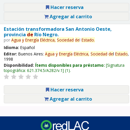
Hacer reserva
Agregar al carrito
Estación transformadora San Antonio Oeste,
provincia
de
Río Negro.
por
Agua
y
Energía
Eléctrica,
Sociedad
de
l
Estado
.
Idioma:
Español
Editor:
Buenos Aires:
Agua
y
Energía
Eléctrica,
Sociedad
de
l
Estado
,
1998
Disponibilidad:
Ítems disponibles para préstamo:
Signatura
topográfica:
621.374.5/A282/v.1
(1).
Hacer reserva
Agregar al carrito