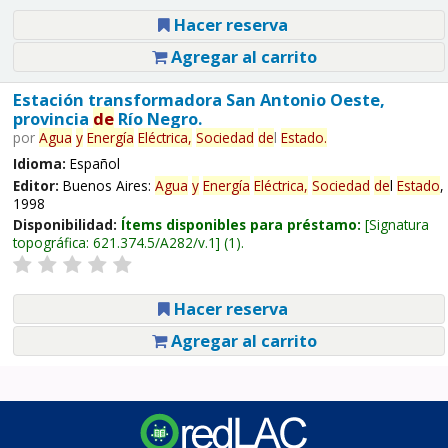
Hacer reserva
Agregar al carrito
Estación transformadora San Antonio Oeste,
provincia
de
Río Negro.
por
Agua
y
Energía
Eléctrica,
Sociedad
de
l
Estado
.
Idioma:
Español
Editor:
Buenos Aires:
Agua
y
Energía
Eléctrica,
Sociedad
de
l
Estado
,
1998
Disponibilidad:
Ítems disponibles para préstamo:
Signatura
topográfica:
621.374.5/A282/v.1
(1).
Hacer reserva
Agregar al carrito