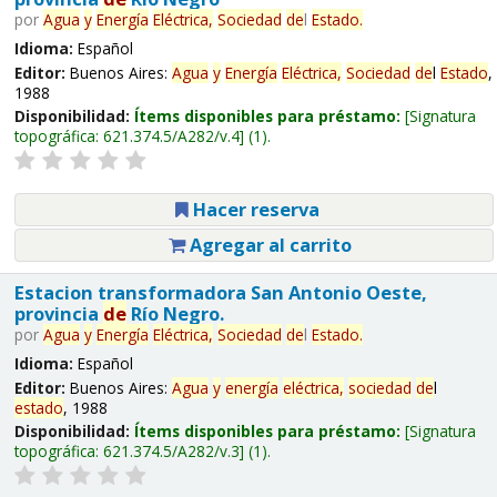
por
Agua
y
Energía
Eléctrica,
Sociedad
de
l
Estado
.
Idioma:
Español
Editor:
Buenos Aires:
Agua
y
Energía
Eléctrica,
Sociedad
de
l
Estado
,
1988
Disponibilidad:
Ítems disponibles para préstamo:
Signatura
topográfica:
621.374.5/A282/v.4
(1).
Hacer reserva
Agregar al carrito
Estacion transformadora San Antonio Oeste,
provincia
de
Río Negro.
por
Agua
y
Energía
Eléctrica,
Sociedad
de
l
Estado
.
Idioma:
Español
Editor:
Buenos Aires:
Agua
y
energía
eléctrica,
sociedad
de
l
estado
, 1988
Disponibilidad:
Ítems disponibles para préstamo:
Signatura
topográfica:
621.374.5/A282/v.3
(1).