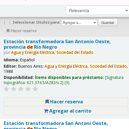
|
|
Seleccionar títulos para:
Hacer reserva
Estación transformadora San Antonio Oeste,
provincia
de
Río Negro
por
Agua
y
Energía
Eléctrica,
Sociedad
de
l
Estado
.
Idioma:
Español
Editor:
Buenos Aires:
Agua
y
Energía
Eléctrica,
Sociedad
de
l
Estado
,
1988
Disponibilidad:
Ítems disponibles para préstamo:
Signatura
topográfica:
621.374.5/A282/v.2
(3).
Hacer reserva
Agregar al carrito
Estación transformadora San Antoni Oeste,
provincia
de
Río Negro