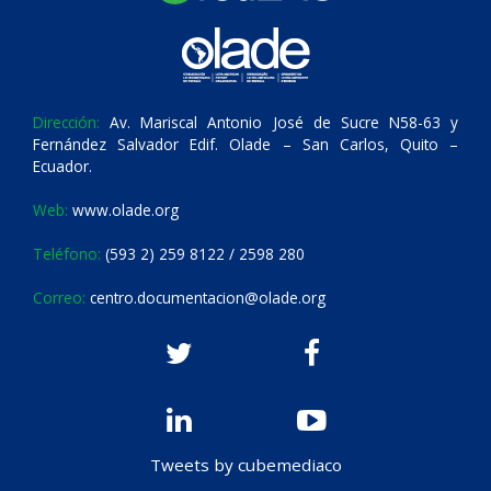
Dirección:
Av. Mariscal Antonio José de Sucre N58-63 y
Fernández Salvador Edif. Olade – San Carlos, Quito –
Ecuador.
Web:
www.olade.org
Teléfono:
(593 2) 259 8122 / 2598 280
Correo:
centro.documentacion@olade.org
Tweets by cubemediaco