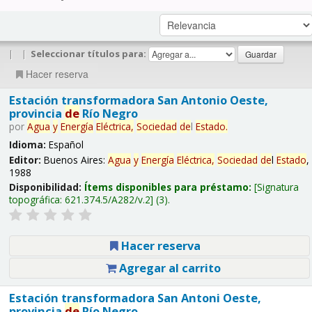
|
|
Seleccionar títulos para:
Hacer reserva
Estación transformadora San Antonio Oeste,
provincia
de
Río Negro
por
Agua
y
Energía
Eléctrica,
Sociedad
de
l
Estado
.
Idioma:
Español
Editor:
Buenos Aires:
Agua
y
Energía
Eléctrica,
Sociedad
de
l
Estado
,
1988
Disponibilidad:
Ítems disponibles para préstamo:
Signatura
topográfica:
621.374.5/A282/v.2
(3).
Hacer reserva
Agregar al carrito
Estación transformadora San Antoni Oeste,
provincia
de
Río Negro