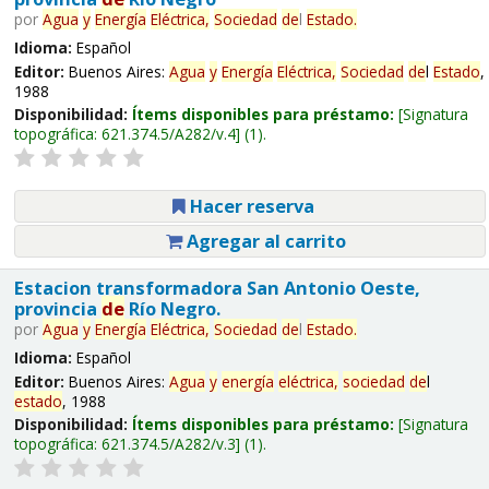
por
Agua
y
Energía
Eléctrica,
Sociedad
de
l
Estado
.
Idioma:
Español
Editor:
Buenos Aires:
Agua
y
Energía
Eléctrica,
Sociedad
de
l
Estado
,
1988
Disponibilidad:
Ítems disponibles para préstamo:
Signatura
topográfica:
621.374.5/A282/v.4
(1).
Hacer reserva
Agregar al carrito
Estacion transformadora San Antonio Oeste,
provincia
de
Río Negro.
por
Agua
y
Energía
Eléctrica,
Sociedad
de
l
Estado
.
Idioma:
Español
Editor:
Buenos Aires:
Agua
y
energía
eléctrica,
sociedad
de
l
estado
, 1988
Disponibilidad:
Ítems disponibles para préstamo:
Signatura
topográfica:
621.374.5/A282/v.3
(1).