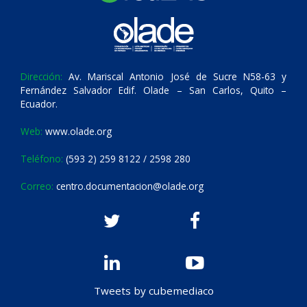
Dirección:
Av. Mariscal Antonio José de Sucre N58-63 y
Fernández Salvador Edif. Olade – San Carlos, Quito –
Ecuador.
Web:
www.olade.org
Teléfono:
(593 2) 259 8122 / 2598 280
Correo:
centro.documentacion@olade.org
Tweets by cubemediaco