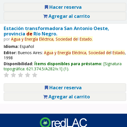
Hacer reserva
Agregar al carrito
Estación transformadora San Antonio Oeste,
provincia
de
Río Negro.
por
Agua
y
Energía
Eléctrica,
Sociedad
de
l
Estado
.
Idioma:
Español
Editor:
Buenos Aires:
Agua
y
Energía
Eléctrica,
Sociedad
de
l
Estado
,
1998
Disponibilidad:
Ítems disponibles para préstamo:
Signatura
topográfica:
621.374.5/A282/v.1
(1).
Hacer reserva
Agregar al carrito